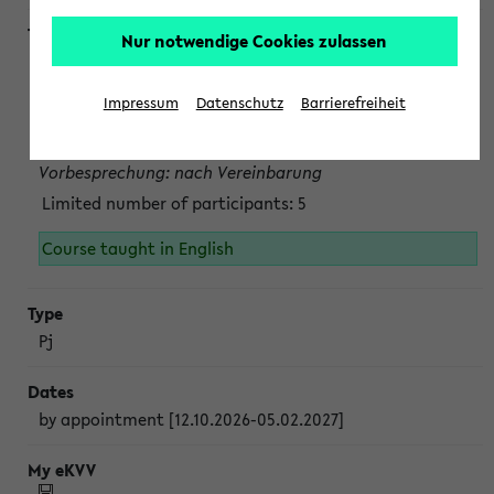
Nur notwendige Cookies zulassen
Projektmodul "Bakterielle Biotechnologie"
nach Vereinbarung; auch in der vorlesungsfreien Zeit.
Impressum
Datenschutz
Barrierefreiheit
Persönliche Anmeldung beim Veranstalter ist unbedingt
erforderlich.
Vorbesprechung: nach Vereinbarung
Limited number of participants: 5
Course taught in English
Pj
by appointment [12.10.2026-05.02.2027]