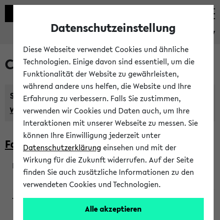
Datenschutzeinstellung
eKVV
Diese Webseite verwendet Cookies und ähnliche
Courses taught in English
Technologien. Einige davon sind essentiell, um die
Funktionalität der Website zu gewährleisten,
während andere uns helfen, die Website und Ihre
Semester:
Erfahrung zu verbessern. Falls Sie zustimmen,
WiSe 2026/2027
SoSe 2026
Previous...
verwenden wir Cookies und Daten auch, um Ihre
Interaktionen mit unserer Webseite zu messen. Sie
können Ihre Einwilligung jederzeit unter
Faculty of Biology
Datenschutzerklärung
einsehen und mit der
Wirkung für die Zukunft widerrufen. Auf der Seite
finden Sie auch zusätzliche Informationen zu den
200923
verwendeten Cookies und Technologien.
Alle akzeptieren
Wendisch, Peters-Wendisch, Stegelmann