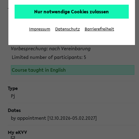
Nur notwendige Cookies zulassen
Projektmodul "Bakterielle Biotechnologie"
nach Vereinbarung; auch in der vorlesungsfreien Zeit.
Impressum
Datenschutz
Barrierefreiheit
Persönliche Anmeldung beim Veranstalter ist unbedingt
erforderlich.
Vorbesprechung: nach Vereinbarung
Limited number of participants: 5
Course taught in English
Pj
by appointment [12.10.2026-05.02.2027]