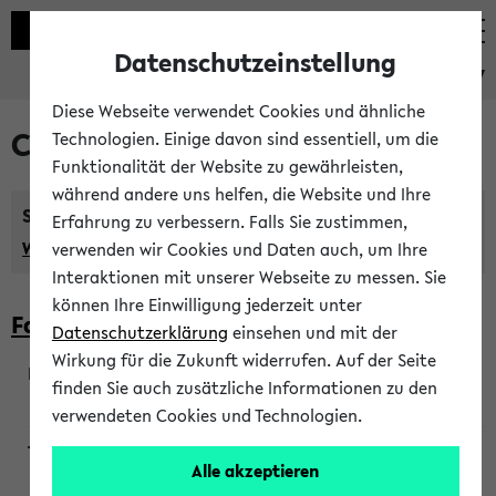
Datenschutzeinstellung
eKVV
Diese Webseite verwendet Cookies und ähnliche
Courses taught in English
Technologien. Einige davon sind essentiell, um die
Funktionalität der Website zu gewährleisten,
während andere uns helfen, die Website und Ihre
Semester:
Erfahrung zu verbessern. Falls Sie zustimmen,
WiSe 2026/2027
SoSe 2026
Previous...
verwenden wir Cookies und Daten auch, um Ihre
Interaktionen mit unserer Webseite zu messen. Sie
können Ihre Einwilligung jederzeit unter
Faculty of Biology
Datenschutzerklärung
einsehen und mit der
Wirkung für die Zukunft widerrufen. Auf der Seite
finden Sie auch zusätzliche Informationen zu den
200923
verwendeten Cookies und Technologien.
Alle akzeptieren
Wendisch, Peters-Wendisch, Stegelmann