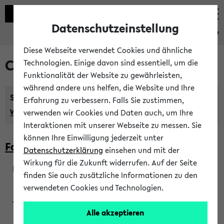
Datenschutzeinstellung
eKVV
Diese Webseite verwendet Cookies und ähnliche
Courses taught in English
Technologien. Einige davon sind essentiell, um die
Funktionalität der Website zu gewährleisten,
während andere uns helfen, die Website und Ihre
Semester:
Erfahrung zu verbessern. Falls Sie zustimmen,
WiSe 2026/2027
SoSe 2026
Previous...
verwenden wir Cookies und Daten auch, um Ihre
Interaktionen mit unserer Webseite zu messen. Sie
können Ihre Einwilligung jederzeit unter
Faculty of Biology
Datenschutzerklärung
einsehen und mit der
Wirkung für die Zukunft widerrufen. Auf der Seite
finden Sie auch zusätzliche Informationen zu den
200923
verwendeten Cookies und Technologien.
Alle akzeptieren
Wendisch, Peters-Wendisch, Stegelmann