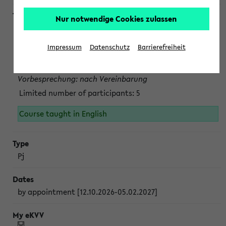
Nur notwendige Cookies zulassen
Projektmodul "Bakterielle Biotechnologie"
nach Vereinbarung; auch in der vorlesungsfreien Zeit.
Impressum
Datenschutz
Barrierefreiheit
Persönliche Anmeldung beim Veranstalter ist unbedingt
erforderlich.
Vorbesprechung: nach Vereinbarung
Limited number of participants: 5
Course taught in English
Pj
by appointment [12.10.2026-05.02.2027]