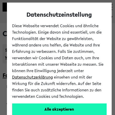
Datenschutzeinstellung
eKVV
Diese Webseite verwendet Cookies und ähnliche
Courses taught in English
Technologien. Einige davon sind essentiell, um die
Funktionalität der Website zu gewährleisten,
während andere uns helfen, die Website und Ihre
Semester:
Erfahrung zu verbessern. Falls Sie zustimmen,
WiSe 2026/2027
SoSe 2026
Previous...
verwenden wir Cookies und Daten auch, um Ihre
Interaktionen mit unserer Webseite zu messen. Sie
können Ihre Einwilligung jederzeit unter
Faculty of Biology
Datenschutzerklärung
einsehen und mit der
Wirkung für die Zukunft widerrufen. Auf der Seite
finden Sie auch zusätzliche Informationen zu den
200923
verwendeten Cookies und Technologien.
Alle akzeptieren
Wendisch, Peters-Wendisch, Stegelmann