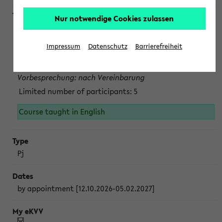
Nur notwendige Cookies zulassen
Projektmodul "Bakterielle Biotechnologie"
nach Vereinbarung; auch in der vorlesungsfreien Zeit.
Impressum
Datenschutz
Barrierefreiheit
Persönliche Anmeldung beim Veranstalter ist unbedingt
erforderlich.
Vorbesprechung: nach Vereinbarung
Limited number of participants: 5
Course taught in English
Pj
by appointment [12.10.2026-05.02.2027]