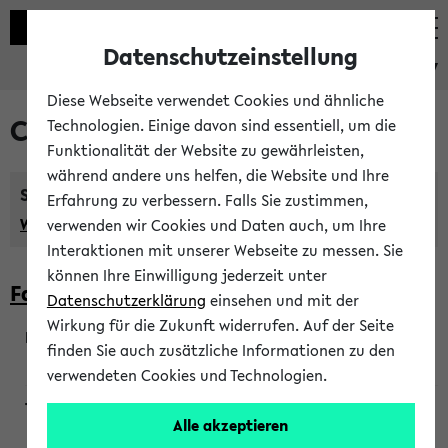
Datenschutzeinstellung
eKVV
Diese Webseite verwendet Cookies und ähnliche
Courses taught in English
Technologien. Einige davon sind essentiell, um die
Funktionalität der Website zu gewährleisten,
während andere uns helfen, die Website und Ihre
Semester:
Erfahrung zu verbessern. Falls Sie zustimmen,
WiSe 2026/2027
SoSe 2026
Previous...
verwenden wir Cookies und Daten auch, um Ihre
Interaktionen mit unserer Webseite zu messen. Sie
können Ihre Einwilligung jederzeit unter
Faculty of Biology
Datenschutzerklärung
einsehen und mit der
Wirkung für die Zukunft widerrufen. Auf der Seite
finden Sie auch zusätzliche Informationen zu den
200923
verwendeten Cookies und Technologien.
Alle akzeptieren
Wendisch, Peters-Wendisch, Stegelmann