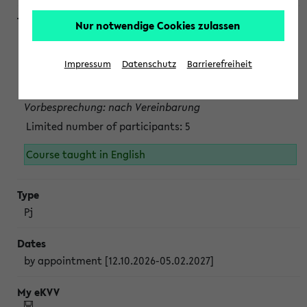
Nur notwendige Cookies zulassen
Projektmodul "Bakterielle Biotechnologie"
nach Vereinbarung; auch in der vorlesungsfreien Zeit.
Impressum
Datenschutz
Barrierefreiheit
Persönliche Anmeldung beim Veranstalter ist unbedingt
erforderlich.
Vorbesprechung: nach Vereinbarung
Limited number of participants: 5
Course taught in English
Pj
by appointment [12.10.2026-05.02.2027]