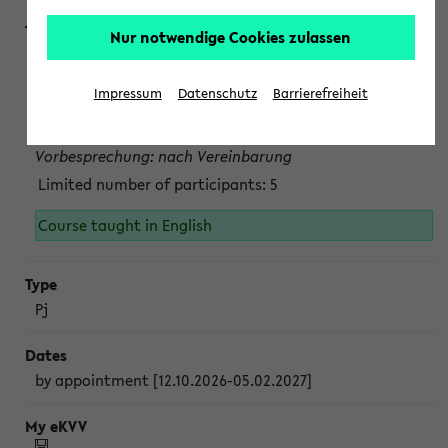
Nur notwendige Cookies zulassen
Projektmodul "Bakterielle Biotechnologie"
nach Vereinbarung; auch in der vorlesungsfreien Zeit.
Impressum
Datenschutz
Barrierefreiheit
Persönliche Anmeldung beim Veranstalter ist unbedingt
erforderlich.
Vorbesprechung: nach Vereinbarung
Limited number of participants: 5
Course taught in English
Pj
by appointment [12.10.2026-05.02.2027]