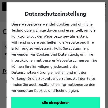
Datenschutzeinstellung
eKVV
Diese Webseite verwendet Cookies und ähnliche
Courses taught in English
Technologien. Einige davon sind essentiell, um die
Funktionalität der Website zu gewährleisten,
während andere uns helfen, die Website und Ihre
Semester:
Erfahrung zu verbessern. Falls Sie zustimmen,
WiSe 2026/2027
SoSe 2026
Previous...
verwenden wir Cookies und Daten auch, um Ihre
Interaktionen mit unserer Webseite zu messen. Sie
können Ihre Einwilligung jederzeit unter
Faculty of Biology
Datenschutzerklärung
einsehen und mit der
Wirkung für die Zukunft widerrufen. Auf der Seite
finden Sie auch zusätzliche Informationen zu den
200923
verwendeten Cookies und Technologien.
Alle akzeptieren
Wendisch, Peters-Wendisch, Stegelmann