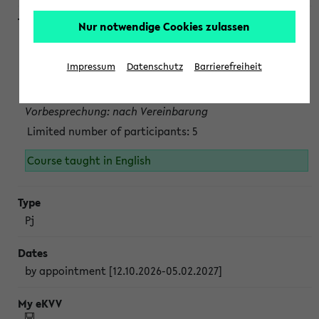
Nur notwendige Cookies zulassen
Projektmodul "Bakterielle Biotechnologie"
nach Vereinbarung; auch in der vorlesungsfreien Zeit.
Impressum
Datenschutz
Barrierefreiheit
Persönliche Anmeldung beim Veranstalter ist unbedingt
erforderlich.
Vorbesprechung: nach Vereinbarung
Limited number of participants: 5
Course taught in English
Pj
by appointment [12.10.2026-05.02.2027]