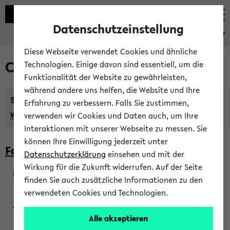
Datenschutzeinstellung
eKVV
Diese Webseite verwendet Cookies und ähnliche
Courses taught in English
Technologien. Einige davon sind essentiell, um die
Funktionalität der Website zu gewährleisten,
während andere uns helfen, die Website und Ihre
Semester:
Erfahrung zu verbessern. Falls Sie zustimmen,
WiSe 2026/2027
SoSe 2026
Previous...
verwenden wir Cookies und Daten auch, um Ihre
Interaktionen mit unserer Webseite zu messen. Sie
können Ihre Einwilligung jederzeit unter
Faculty of Biology
Datenschutzerklärung
einsehen und mit der
Wirkung für die Zukunft widerrufen. Auf der Seite
finden Sie auch zusätzliche Informationen zu den
200923
verwendeten Cookies und Technologien.
Alle akzeptieren
Wendisch, Peters-Wendisch, Stegelmann