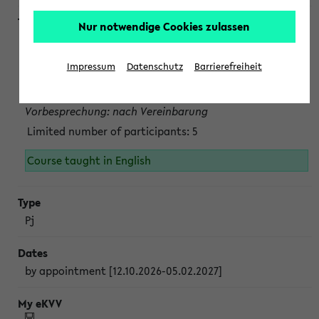
Nur notwendige Cookies zulassen
Projektmodul "Bakterielle Biotechnologie"
nach Vereinbarung; auch in der vorlesungsfreien Zeit.
Impressum
Datenschutz
Barrierefreiheit
Persönliche Anmeldung beim Veranstalter ist unbedingt
erforderlich.
Vorbesprechung: nach Vereinbarung
Limited number of participants: 5
Course taught in English
Pj
by appointment [12.10.2026-05.02.2027]