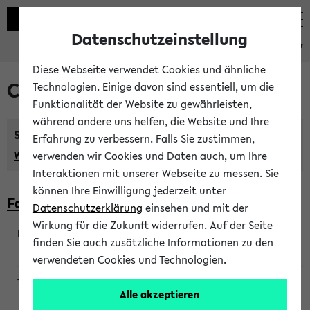
Datenschutzeinstellung
eKVV
Diese Webseite verwendet Cookies und ähnliche
Courses taught in English
Technologien. Einige davon sind essentiell, um die
Funktionalität der Website zu gewährleisten,
während andere uns helfen, die Website und Ihre
Semester:
Erfahrung zu verbessern. Falls Sie zustimmen,
WiSe 2026/2027
SoSe 2026
Previous...
verwenden wir Cookies und Daten auch, um Ihre
Interaktionen mit unserer Webseite zu messen. Sie
können Ihre Einwilligung jederzeit unter
Faculty of Biology
Datenschutzerklärung
einsehen und mit der
Wirkung für die Zukunft widerrufen. Auf der Seite
finden Sie auch zusätzliche Informationen zu den
200923
verwendeten Cookies und Technologien.
Alle akzeptieren
Wendisch, Peters-Wendisch, Stegelmann