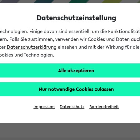
Datenschutzeinstellung
chnologien. Einige davon sind essentiell, um die Funktionalit
sern. Falls Sie zustimmen, verwenden wir Cookies und Daten auc
nter
Datenschutzerklärung
einsehen und mit der Wirkung für die 
ookies und Technologien.
Studies
Teaching
Internati
Alle akzeptieren
ht in English
Nur notwendige Cookies zulassen
Impressum
Datenschutz
Barrierefreiheit
Previous...