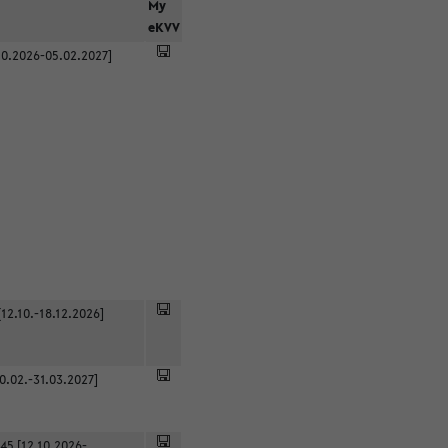
r
My
eKVV
0.2026-05.02.2027]
12.10.-18.12.2026]
0.02.-31.03.2027]
45 [12.10.2026-