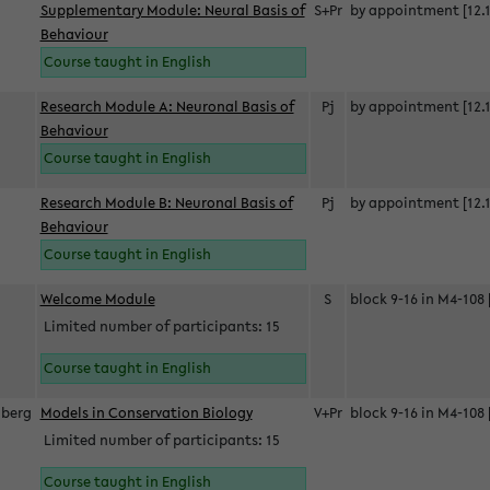
Supplementary Module: Neural Basis of
S+Pr
by appointment [12.1
Behaviour
Course taught in English
Research Module A: Neuronal Basis of
Pj
by appointment [12.1
Behaviour
Course taught in English
Research Module B: Neuronal Basis of
Pj
by appointment [12.1
Behaviour
Course taught in English
s
Welcome Module
S
block 9-16 in M4-108 
Limited number of participants: 15
Course taught in English
berg
Models in Conservation Biology
V+Pr
block 9-16 in M4-108 
Limited number of participants: 15
Course taught in English