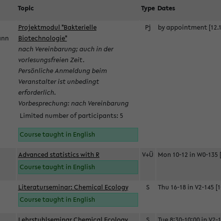
Topic
Type
Dates
Projektmodul "Bakterielle
Pj
by appointment [12.1
mann
Biotechnologie"
nach Vereinbarung; auch in der
vorlesungsfreien Zeit.
Persönliche Anmeldung beim
Veranstalter ist unbedingt
erforderlich.
Vorbesprechung: nach Vereinbarung
Limited number of participants: 5
Course taught in English
Advanced statistics with R
V+Ü
Mon 10-12 in W0-135 [
Course taught in English
Literaturseminar: Chemical Ecology
S
Thu 16-18 in V2-145 [1
Course taught in English
Lehrstuhlseminar Chemical Ecology
S
Tue 8:30-10:00 in V2-1