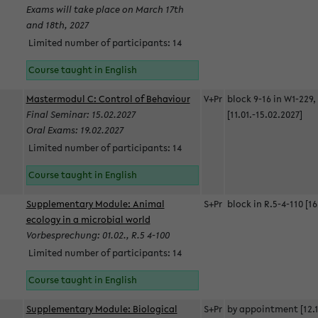
Exams will take place on March 17th
and 18th, 2027
Limited number of participants: 14
Course taught in English
Mastermodul C: Control of Behaviour
V+Pr
block 9-16 in W1-229,
Final Seminar: 15.02.2027
[11.01.-15.02.2027]
Oral Exams: 19.02.2027
Limited number of participants: 14
Course taught in English
Supplementary Module: Animal
S+Pr
block in R.5-4-110 [16
ecology in a microbial world
Vorbesprechung: 01.02., R.5 4-100
Limited number of participants: 14
Course taught in English
Supplementary Module: Biological
S+Pr
by appointment [12.1