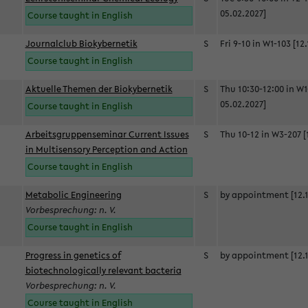
05.02.2027]
Course taught in English
Journalclub Biokybernetik
S
Fri 9-10 in W1-103 [12
Course taught in English
Aktuelle Themen der Biokybernetik
S
Thu 10:30-12:00 in W1
05.02.2027]
Course taught in English
Arbeitsgruppenseminar Current Issues
S
Thu 10-12 in W3-207 [
in Multisensory Perception and Action
Course taught in English
Metabolic Engineering
S
by appointment [12.1
Vorbesprechung: n. V.
Course taught in English
Progress in genetics of
S
by appointment [12.1
biotechnologically relevant bacteria
Vorbesprechung: n. V.
Course taught in English