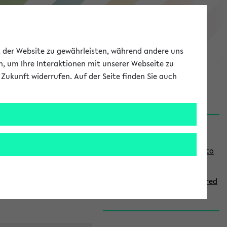
eKVV
ät der Website zu gewährleisten, während andere uns
h, um Ihre Interaktionen mit unserer Webseite zu
Zukunft widerrufen. Auf der Seite finden Sie auch
onal
MyUni
DE
LOG IN
S
Links
i
Use the combination search to
d
find specific lectures
e
How to indicate courses offered
b
in English
a