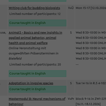
Writing club for budding biologists
V+Ü
Mon 15-17 [12.10.2026
Limited number of participants: 12
Course taught in English
ause,
Animal3 – Basics and new insights in
S
Wed 8:30-10:00 in W0-
applied animal behavior, animal
Wed 8:30-10:00 ONLIN
health and animal welfare
Wed 8:30-10:00 ONLINE
Online Veranstaltung mit
Wed 8:30-10:00 in W0-
ausgewählten Präsenzterminen in
Wed 8:30-10:00 ONLIN
Bielefeld
Wed 8:30-10:00 ONLIN
...
Limited number of participants: 20
Course taught in English
,
Adaptation in invasive species
S
Tue 14-16 in R.5 4-102
Course taught in English
Mastermodul B: Neural mechanisms of
V+Pr
block 9-16 in ZW1-22
behaviour
[16.11.-18.12.2026]