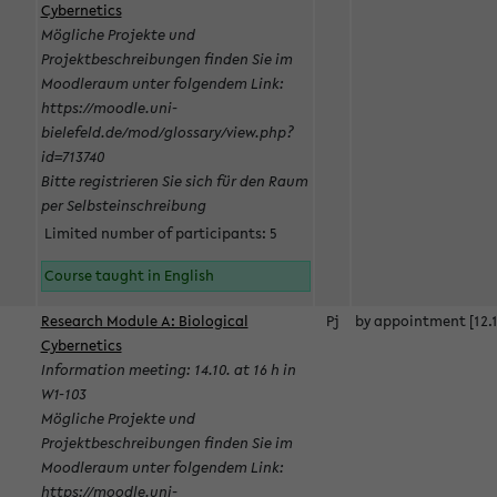
Cybernetics
Mögliche Projekte und
Projektbeschreibungen finden Sie im
Moodleraum unter folgendem Link:
https://moodle.uni-
bielefeld.de/mod/glossary/view.php?
id=713740
Bitte registrieren Sie sich für den Raum
per Selbsteinschreibung
Limited number of participants: 5
Course taught in English
Research Module A: Biological
Pj
by appointment [12.1
Cybernetics
Information meeting: 14.10. at 16 h in
W1-103
Mögliche Projekte und
Projektbeschreibungen finden Sie im
Moodleraum unter folgendem Link:
https://moodle.uni-