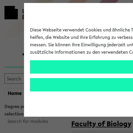
Diese Webseite verwendet Cookies und ähnliche Te
helfen, die Website und Ihre Erfahrung zu verbes
messen. Sie können Ihre Einwilligung jederzeit u
zusätzliche Informationen zu den verwendeten C
University
Research
Courses taug
my
Home
eKVV
Semester:
WiSe 2026/2027
SoSe 2026
Degree programme
selection
Search for modules
Faculty of Biology