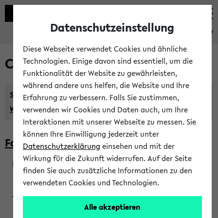
Datenschutzeinstellung
eKVV
Diese Webseite verwendet Cookies und ähnliche
Courses taught in English
Technologien. Einige davon sind essentiell, um die
Funktionalität der Website zu gewährleisten,
während andere uns helfen, die Website und Ihre
Semester:
Erfahrung zu verbessern. Falls Sie zustimmen,
WiSe 2026/2027
SoSe 2026
Previous...
verwenden wir Cookies und Daten auch, um Ihre
Interaktionen mit unserer Webseite zu messen. Sie
können Ihre Einwilligung jederzeit unter
Faculty of Biology
Datenschutzerklärung
einsehen und mit der
Wirkung für die Zukunft widerrufen. Auf der Seite
finden Sie auch zusätzliche Informationen zu den
200923
verwendeten Cookies und Technologien.
Alle akzeptieren
Wendisch, Peters-Wendisch, Stegelmann