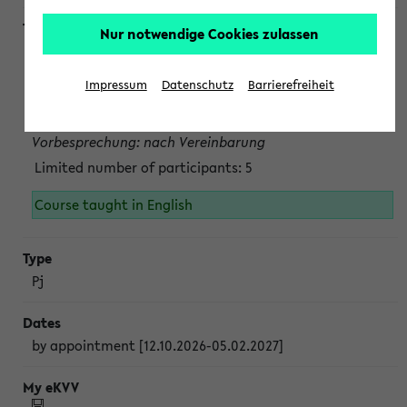
Nur notwendige Cookies zulassen
Projektmodul "Bakterielle Biotechnologie"
nach Vereinbarung; auch in der vorlesungsfreien Zeit.
Impressum
Datenschutz
Barrierefreiheit
Persönliche Anmeldung beim Veranstalter ist unbedingt
erforderlich.
Vorbesprechung: nach Vereinbarung
Limited number of participants: 5
Course taught in English
Pj
by appointment [12.10.2026-05.02.2027]