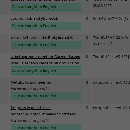
05.02.2027]
Course taught in English
Journalclub Biokybernetik
S
Fri 9-10 in W1-103 [12
Course taught in English
Aktuelle Themen der Biokybernetik
S
Thu 10:30-12:00 in W1
05.02.2027]
Course taught in English
Arbeitsgruppenseminar Current Issues
S
Thu 10-12 in W3-207 [
in Multisensory Perception and Action
Course taught in English
Metabolic Engineering
S
by appointment [12.1
Vorbesprechung: n. V.
Course taught in English
Progress in genetics of
S
by appointment [12.1
biotechnologically relevant bacteria
Vorbesprechung: n. V.
Course taught in English