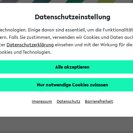
Datenschutzeinstellung
chnologien. Einige davon sind essentiell, um die Funktionalit
sern. Falls Sie zustimmen, verwenden wir Cookies und Daten auc
nter
Datenschutzerklärung
einsehen und mit der Wirkung für die 
ookies und Technologien.
Studies
Teaching
Internati
Alle akzeptieren
ht in English
Nur notwendige Cookies zulassen
Impressum
Datenschutz
Barrierefreiheit
Previous...