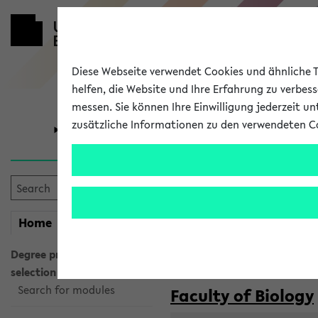
Diese Webseite verwendet Cookies und ähnliche Te
helfen, die Website und Ihre Erfahrung zu verbes
messen. Sie können Ihre Einwilligung jederzeit u
zusätzliche Informationen zu den verwendeten C
University
Research
Courses taug
my
Home
eKVV
Semester:
WiSe 2026/2027
SoSe 2026
Degree programme
selection
Search for modules
Faculty of Biology