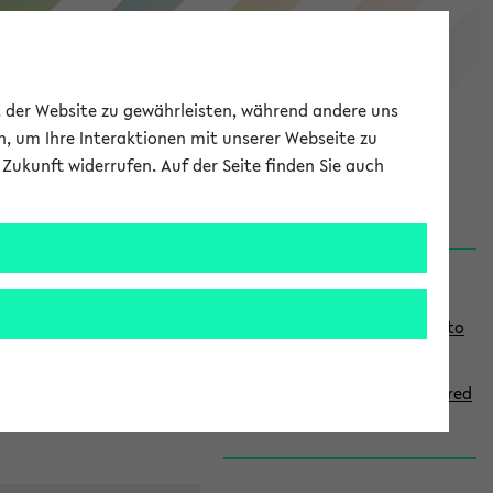
eKVV
ät der Website zu gewährleisten, während andere uns
h, um Ihre Interaktionen mit unserer Webseite zu
Zukunft widerrufen. Auf der Seite finden Sie auch
onal
MyUni
DE
LOG IN
S
Links
i
Use the combination search to
d
find specific lectures
e
How to indicate courses offered
b
in English
a