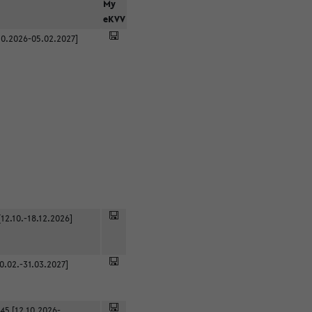
r
My
eKVV
0.2026-05.02.2027]
12.10.-18.12.2026]
0.02.-31.03.2027]
45 [12.10.2026-