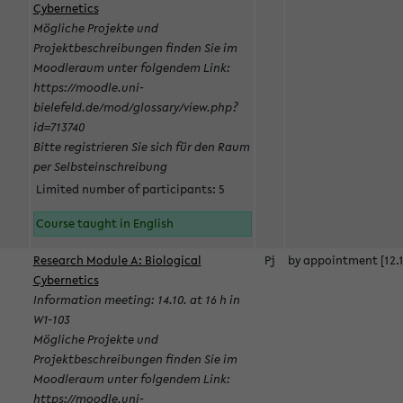
Cybernetics
Mögliche Projekte und
Projektbeschreibungen finden Sie im
Moodleraum unter folgendem Link:
https://moodle.uni-
bielefeld.de/mod/glossary/view.php?
id=713740
Bitte registrieren Sie sich für den Raum
per Selbsteinschreibung
Limited number of participants: 5
Course taught in English
Research Module A: Biological
Pj
by appointment [12.1
Cybernetics
Information meeting: 14.10. at 16 h in
W1-103
Mögliche Projekte und
Projektbeschreibungen finden Sie im
Moodleraum unter folgendem Link:
https://moodle.uni-