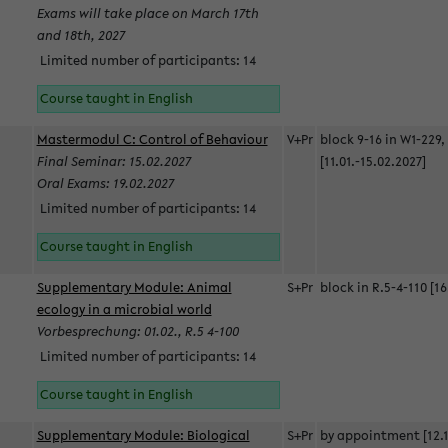
Exams will take place on March 17th
and 18th, 2027
Limited number of participants: 14
Course taught in English
Mastermodul C: Control of Behaviour
V+Pr
block 9-16 in W1-229,
Final Seminar: 15.02.2027
[11.01.-15.02.2027]
Oral Exams: 19.02.2027
Limited number of participants: 14
Course taught in English
Supplementary Module: Animal
S+Pr
block in R.5-4-110 [16
ecology in a microbial world
Vorbesprechung: 01.02., R.5 4-100
Limited number of participants: 14
Course taught in English
Supplementary Module: Biological
S+Pr
by appointment [12.1