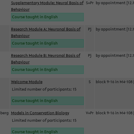
Supplementary Module: Neural Basis of
S+Pr
by appointment [12.1
Behaviour
Course taught in English
Research Module A: Neuronal Basis of
Pj
by appointment [12.1
Behaviour
Course taught in English
Research Module B: Neuronal Basis of
Pj
by appointment [12.1
Behaviour
Course taught in English
s
Welcome Module
S
block 9-16 in M4-108 
Limited number of participants: 15
Course taught in English
berg
Models in Conservation Biology
V+Pr
block 9-16 in M4-108 
Limited number of participants: 15
Course taught in English