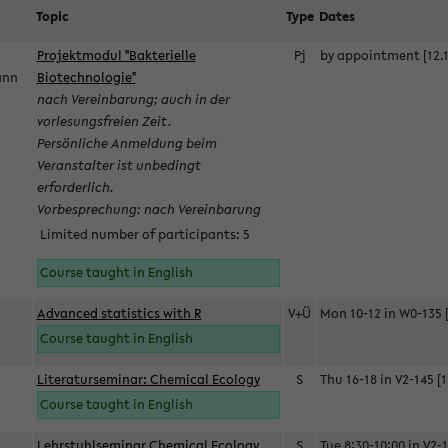
Topic
Type
Dates
Projektmodul "Bakterielle
Pj
by appointment [12.1
mann
Biotechnologie"
nach Vereinbarung; auch in der
vorlesungsfreien Zeit.
Persönliche Anmeldung beim
Veranstalter ist unbedingt
erforderlich.
Vorbesprechung: nach Vereinbarung
Limited number of participants: 5
Course taught in English
Advanced statistics with R
V+Ü
Mon 10-12 in W0-135 [
Course taught in English
Literaturseminar: Chemical Ecology
S
Thu 16-18 in V2-145 [1
Course taught in English
Lehrstuhlseminar Chemical Ecology
S
Tue 8:30-10:00 in V2-1