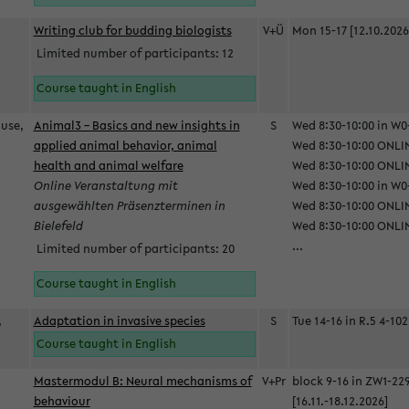
Writing club for budding biologists
V+Ü
Mon 15-17 [12.10.2026
Limited number of participants: 12
Course taught in English
ause,
Animal3 – Basics and new insights in
S
Wed 8:30-10:00 in W0-
applied animal behavior, animal
Wed 8:30-10:00 ONLIN
health and animal welfare
Wed 8:30-10:00 ONLINE
Online Veranstaltung mit
Wed 8:30-10:00 in W0-
ausgewählten Präsenzterminen in
Wed 8:30-10:00 ONLIN
Bielefeld
Wed 8:30-10:00 ONLIN
...
Limited number of participants: 20
Course taught in English
,
Adaptation in invasive species
S
Tue 14-16 in R.5 4-102
Course taught in English
Mastermodul B: Neural mechanisms of
V+Pr
block 9-16 in ZW1-22
behaviour
[16.11.-18.12.2026]