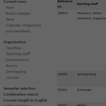
Current news
Reference
Teaching staff
no.
Now!
Room changes
200923
Wendisch, Peters-
Wendisch, Stegel
News
Calendar integration
and newsfeeds
Organisation
Faculties
Teaching staff
Examinations
Rooms
Overlapping
205003
Spangenberg
courses
Semester selection
205016
Schweiger
Combination search
Courses taught in English
205017
Müller