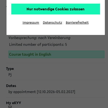
Nur notwendige Cookies zulassen
Projektmodul "Bakterielle Biotechnologie"
nach Vereinbarung; auch in der vorlesungsfreien Zeit.
Impressum
Datenschutz
Barrierefreiheit
Persönliche Anmeldung beim Veranstalter ist unbedingt
erforderlich.
Vorbesprechung: nach Vereinbarung
Limited number of participants: 5
Course taught in English
Pj
by appointment [12.10.2026-05.02.2027]