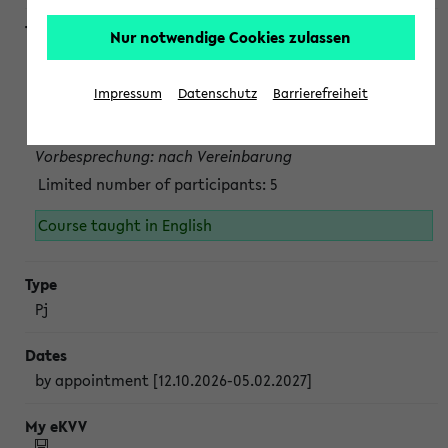
Nur notwendige Cookies zulassen
Projektmodul "Bakterielle Biotechnologie"
nach Vereinbarung; auch in der vorlesungsfreien Zeit.
Impressum
Datenschutz
Barrierefreiheit
Persönliche Anmeldung beim Veranstalter ist unbedingt
erforderlich.
Vorbesprechung: nach Vereinbarung
Limited number of participants: 5
Course taught in English
Pj
by appointment [12.10.2026-05.02.2027]