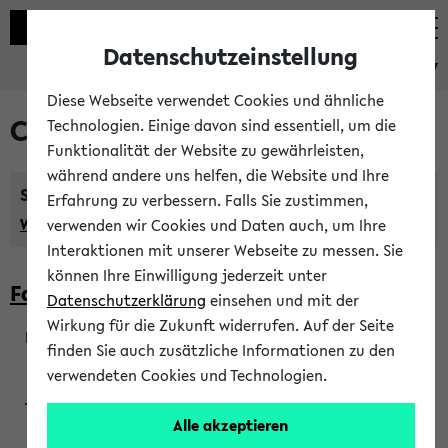
Datenschutzeinstellung
eKVV
Diese Webseite verwendet Cookies und ähnliche
Courses taught in English
Technologien. Einige davon sind essentiell, um die
Funktionalität der Website zu gewährleisten,
während andere uns helfen, die Website und Ihre
Semester:
Erfahrung zu verbessern. Falls Sie zustimmen,
WiSe 2026/2027
SoSe 2026
Previous...
verwenden wir Cookies und Daten auch, um Ihre
Interaktionen mit unserer Webseite zu messen. Sie
können Ihre Einwilligung jederzeit unter
Faculty of Biology
Datenschutzerklärung
einsehen und mit der
Wirkung für die Zukunft widerrufen. Auf der Seite
finden Sie auch zusätzliche Informationen zu den
200923
verwendeten Cookies und Technologien.
Alle akzeptieren
Wendisch, Peters-Wendisch, Stegelmann