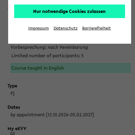
Nur notwendige Cookies zulassen
Projektmodul "Bakterielle Biotechnologie"
nach Vereinbarung; auch in der vorlesungsfreien Zeit.
Impressum
Datenschutz
Barrierefreiheit
Persönliche Anmeldung beim Veranstalter ist unbedingt
erforderlich.
Vorbesprechung: nach Vereinbarung
Limited number of participants: 5
Course taught in English
Pj
by appointment [12.10.2026-05.02.2027]