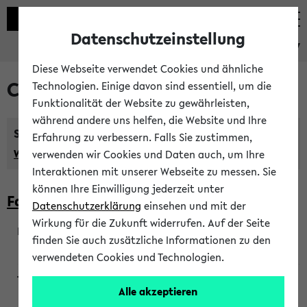
Datenschutzeinstellung
eKVV
Diese Webseite verwendet Cookies und ähnliche
Courses taught in English
Technologien. Einige davon sind essentiell, um die
Funktionalität der Website zu gewährleisten,
während andere uns helfen, die Website und Ihre
Semester:
Erfahrung zu verbessern. Falls Sie zustimmen,
WiSe 2026/2027
SoSe 2026
Previous...
verwenden wir Cookies und Daten auch, um Ihre
Interaktionen mit unserer Webseite zu messen. Sie
können Ihre Einwilligung jederzeit unter
Faculty of Biology
Datenschutzerklärung
einsehen und mit der
Wirkung für die Zukunft widerrufen. Auf der Seite
finden Sie auch zusätzliche Informationen zu den
200923
verwendeten Cookies und Technologien.
Alle akzeptieren
Wendisch, Peters-Wendisch, Stegelmann