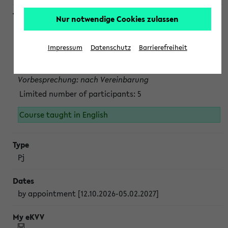
Nur notwendige Cookies zulassen
Projektmodul "Bakterielle Biotechnologie"
nach Vereinbarung; auch in der vorlesungsfreien Zeit.
Impressum
Datenschutz
Barrierefreiheit
Persönliche Anmeldung beim Veranstalter ist unbedingt
erforderlich.
Vorbesprechung: nach Vereinbarung
Limited number of participants: 5
Course taught in English
Pj
by appointment [12.10.2026-05.02.2027]