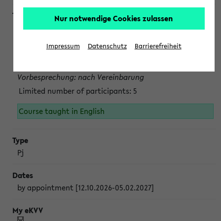
Nur notwendige Cookies zulassen
Projektmodul "Bakterielle Biotechnologie"
nach Vereinbarung; auch in der vorlesungsfreien Zeit.
Impressum
Datenschutz
Barrierefreiheit
Persönliche Anmeldung beim Veranstalter ist unbedingt
erforderlich.
Vorbesprechung: nach Vereinbarung
Limited number of participants: 5
Course taught in English
Pj
by appointment [12.10.2026-05.02.2027]