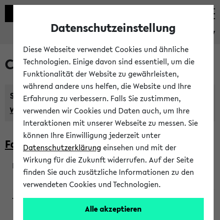
Datenschutzeinstellung
eKVV
Diese Webseite verwendet Cookies und ähnliche
Courses taught in English
Technologien. Einige davon sind essentiell, um die
Funktionalität der Website zu gewährleisten,
während andere uns helfen, die Website und Ihre
Semester:
Erfahrung zu verbessern. Falls Sie zustimmen,
WiSe 2026/2027
SoSe 2026
Previous...
verwenden wir Cookies und Daten auch, um Ihre
Interaktionen mit unserer Webseite zu messen. Sie
können Ihre Einwilligung jederzeit unter
Faculty of Biology
Datenschutzerklärung
einsehen und mit der
Wirkung für die Zukunft widerrufen. Auf der Seite
finden Sie auch zusätzliche Informationen zu den
200923
verwendeten Cookies und Technologien.
Alle akzeptieren
Wendisch, Peters-Wendisch, Stegelmann