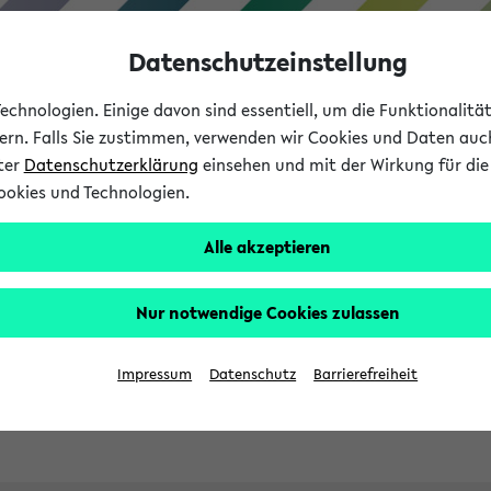
Datenschutzeinstellung
chnologien. Einige davon sind essentiell, um die Funktionalit
sern. Falls Sie zustimmen, verwenden wir Cookies und Daten auc
nter
Datenschutzerklärung
einsehen und mit der Wirkung für die 
ookies und Technologien.
Studies
Teaching
Internati
Alle akzeptieren
ht in English
Nur notwendige Cookies zulassen
Impressum
Datenschutz
Barrierefreiheit
Previous...