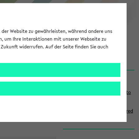
eKVV
ät der Website zu gewährleisten, während andere uns
h, um Ihre Interaktionen mit unserer Webseite zu
Zukunft widerrufen. Auf der Seite finden Sie auch
onal
MyUni
DE
LOG IN
S
Links
i
Use the combination search to
d
find specific lectures
e
How to indicate courses offered
b
in English
a