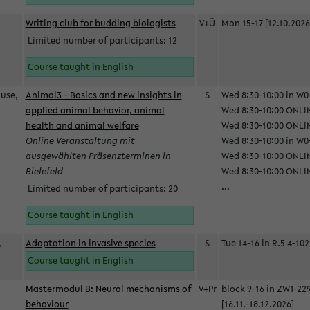
Writing club for budding biologists
V+Ü
Mon 15-17 [12.10.2026
Limited number of participants: 12
Course taught in English
ause,
Animal3 – Basics and new insights in
S
Wed 8:30-10:00 in W0-
applied animal behavior, animal
Wed 8:30-10:00 ONLIN
health and animal welfare
Wed 8:30-10:00 ONLINE
Online Veranstaltung mit
Wed 8:30-10:00 in W0-
ausgewählten Präsenzterminen in
Wed 8:30-10:00 ONLIN
Bielefeld
Wed 8:30-10:00 ONLIN
...
Limited number of participants: 20
Course taught in English
,
Adaptation in invasive species
S
Tue 14-16 in R.5 4-102
Course taught in English
Mastermodul B: Neural mechanisms of
V+Pr
block 9-16 in ZW1-22
behaviour
[16.11.-18.12.2026]