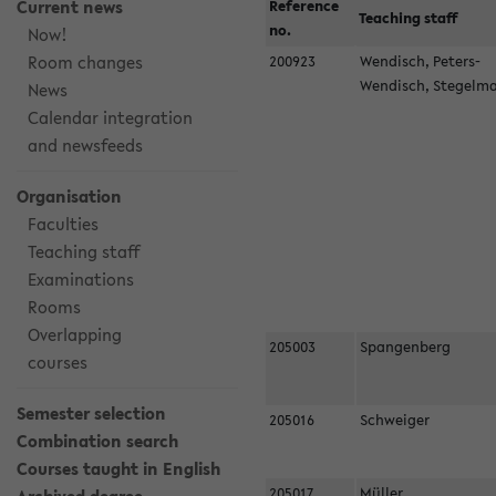
Current news
Reference
Teaching staff
no.
Now!
Room changes
200923
Wendisch, Peters-
Wendisch, Stegel
News
Calendar integration
and newsfeeds
Organisation
Faculties
Teaching staff
Examinations
Rooms
Overlapping
205003
Spangenberg
courses
Semester selection
205016
Schweiger
Combination search
Courses taught in English
205017
Müller