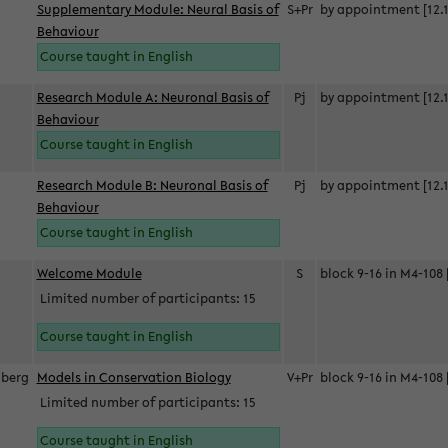
Supplementary Module: Neural Basis of
S+Pr
by appointment [12.1
Behaviour
Course taught in English
Research Module A: Neuronal Basis of
Pj
by appointment [12.1
Behaviour
Course taught in English
Research Module B: Neuronal Basis of
Pj
by appointment [12.1
Behaviour
Course taught in English
s
Welcome Module
S
block 9-16 in M4-108 
Limited number of participants: 15
Course taught in English
berg
Models in Conservation Biology
V+Pr
block 9-16 in M4-108 
Limited number of participants: 15
Course taught in English