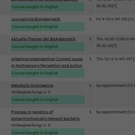
05.02.2027]
Course taught in English
Journalclub Biokybernetik
S
Fri 9-10 in W1-103 [12
Course taught in English
Aktuelle Themen der Biokybernetik
S
Thu 10:30-12:00 in W1
05.02.2027]
Course taught in English
Arbeitsgruppenseminar Current Issues
S
Thu 10-12 in W3-207 [
in Multisensory Perception and Action
Course taught in English
Metabolic Engineering
S
by appointment [12.1
Vorbesprechung: n. V.
Course taught in English
Progress in genetics of
S
by appointment [12.1
biotechnologically relevant bacteria
Vorbesprechung: n. V.
Course taught in English