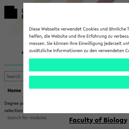
Diese Webseite verwendet Cookies und ähnliche Te
helfen, die Website und Ihre Erfahrung zu verbes
messen. Sie können Ihre Einwilligung jederzeit u
zusätzliche Informationen zu den verwendeten C
University
Research
Courses taug
my
Home
eKVV
Semester:
WiSe 2026/2027
SoSe 2026
Degree programme
selection
Search for modules
Faculty of Biology