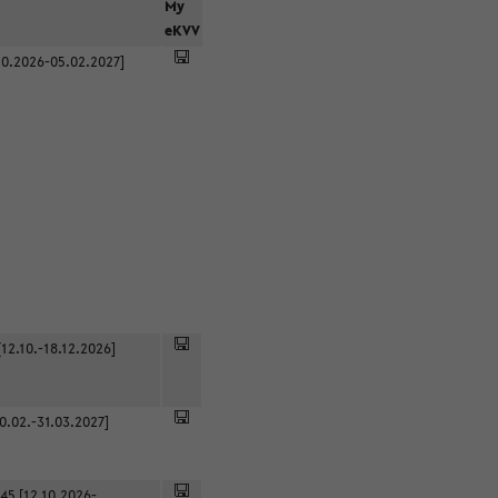
r
My
eKVV
0.2026-05.02.2027]
12.10.-18.12.2026]
0.02.-31.03.2027]
45 [12.10.2026-