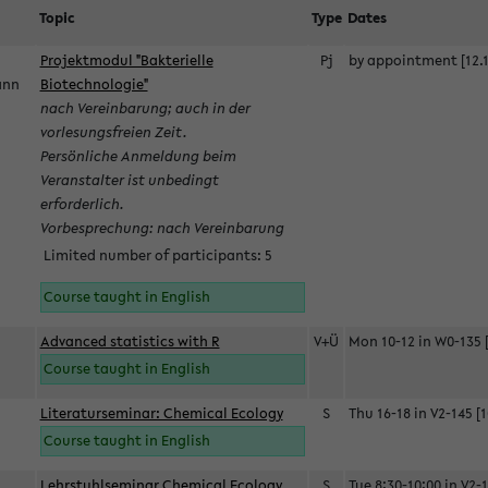
Topic
Type
Dates
Projektmodul "Bakterielle
Pj
by appointment [12.1
mann
Biotechnologie"
nach Vereinbarung; auch in der
vorlesungsfreien Zeit.
Persönliche Anmeldung beim
Veranstalter ist unbedingt
erforderlich.
Vorbesprechung: nach Vereinbarung
Limited number of participants: 5
Course taught in English
Advanced statistics with R
V+Ü
Mon 10-12 in W0-135 [
Course taught in English
Literaturseminar: Chemical Ecology
S
Thu 16-18 in V2-145 [1
Course taught in English
Lehrstuhlseminar Chemical Ecology
S
Tue 8:30-10:00 in V2-1