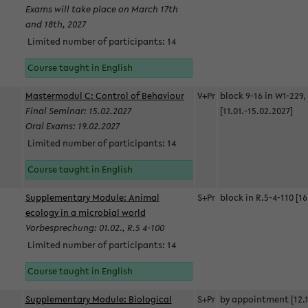
Exams will take place on March 17th
and 18th, 2027
Limited number of participants: 14
Course taught in English
Mastermodul C: Control of Behaviour
V+Pr
block 9-16 in W1-229,
Final Seminar: 15.02.2027
[11.01.-15.02.2027]
Oral Exams: 19.02.2027
Limited number of participants: 14
Course taught in English
Supplementary Module: Animal
S+Pr
block in R.5-4-110 [16
ecology in a microbial world
Vorbesprechung: 01.02., R.5 4-100
Limited number of participants: 14
Course taught in English
Supplementary Module: Biological
S+Pr
by appointment [12.1