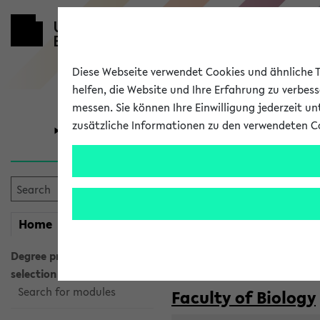
Diese Webseite verwendet Cookies und ähnliche Te
helfen, die Website und Ihre Erfahrung zu verbes
messen. Sie können Ihre Einwilligung jederzeit u
zusätzliche Informationen zu den verwendeten C
University
Research
Courses taug
my
Home
eKVV
Semester:
WiSe 2026/2027
SoSe 2026
Degree programme
selection
Search for modules
Faculty of Biology