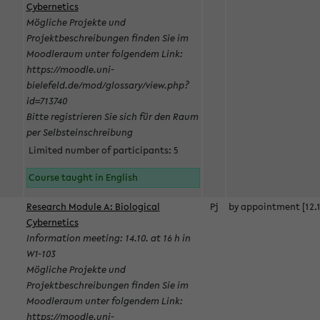
Cybernetics
Mögliche Projekte und
Projektbeschreibungen finden Sie im
Moodleraum unter folgendem Link:
https://moodle.uni-
bielefeld.de/mod/glossary/view.php?
id=713740
Bitte registrieren Sie sich für den Raum
per Selbsteinschreibung
Limited number of participants: 5
Course taught in English
Research Module A: Biological
Pj
by appointment [12.1
Cybernetics
Information meeting: 14.10. at 16 h in
W1-103
Mögliche Projekte und
Projektbeschreibungen finden Sie im
Moodleraum unter folgendem Link:
https://moodle.uni-