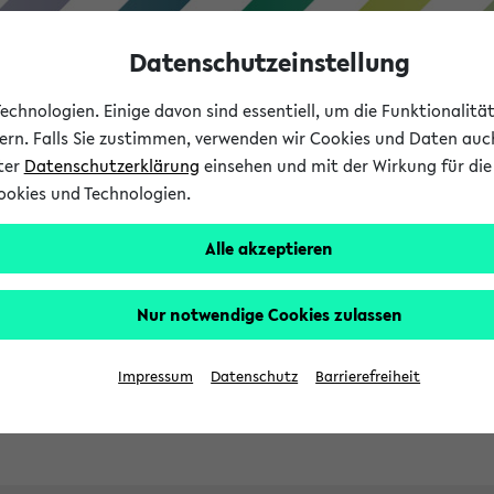
Datenschutzeinstellung
chnologien. Einige davon sind essentiell, um die Funktionalit
sern. Falls Sie zustimmen, verwenden wir Cookies und Daten auc
nter
Datenschutzerklärung
einsehen und mit der Wirkung für die 
ookies und Technologien.
Studies
Teaching
Internati
Alle akzeptieren
ht in English
Nur notwendige Cookies zulassen
Impressum
Datenschutz
Barrierefreiheit
Previous...