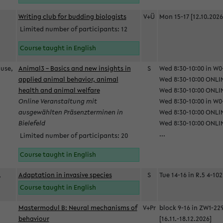
Writing club for budding biologists
V+Ü
Mon 15-17 [12.10.2026
Limited number of participants: 12
Course taught in English
ause,
Animal3 – Basics and new insights in
S
Wed 8:30-10:00 in W0-
applied animal behavior, animal
Wed 8:30-10:00 ONLIN
health and animal welfare
Wed 8:30-10:00 ONLINE
Online Veranstaltung mit
Wed 8:30-10:00 in W0-
ausgewählten Präsenzterminen in
Wed 8:30-10:00 ONLIN
Bielefeld
Wed 8:30-10:00 ONLIN
...
Limited number of participants: 20
Course taught in English
,
Adaptation in invasive species
S
Tue 14-16 in R.5 4-102
Course taught in English
Mastermodul B: Neural mechanisms of
V+Pr
block 9-16 in ZW1-22
behaviour
[16.11.-18.12.2026]