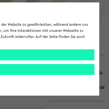
eKVV
ät der Website zu gewährleisten, während andere uns
h, um Ihre Interaktionen mit unserer Webseite zu
Zukunft widerrufen. Auf der Seite finden Sie auch
onal
MyUni
DE
LOG IN
S
Links
i
Use the combination search to
d
find specific lectures
e
How to indicate courses offered
b
in English
a