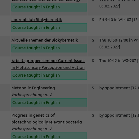
05.02.2027]
Course taught in English
Journalclub Biokybernetik
S
Fri 9-10 in W1-103 [12
Course taught in English
Aktuelle Themen der Biokybernetik
S
Thu 10:30-12:00 in W1
05.02.2027]
Course taught in English
Arbeitsgruppenseminar Current Issues
S
Thu 10-12 in W3-207 [
in Multisensory Perception and Action
Course taught in English
Metabolic Engineering
S
by appointment [12.1
Vorbesprechung: n. V.
Course taught in English
Progress in genetics of
S
by appointment [12.1
biotechnologically relevant bacteria
Vorbesprechung: n. V.
Course taught in English