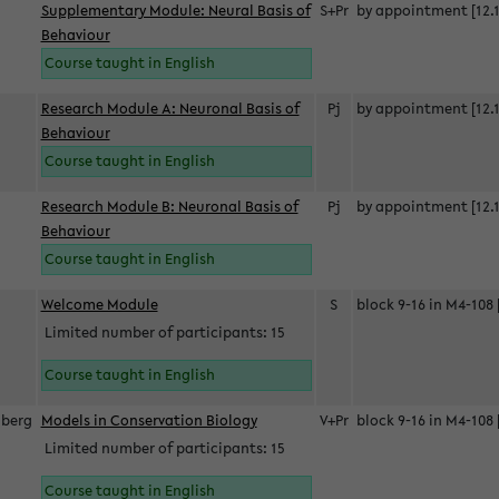
Supplementary Module: Neural Basis of
S+Pr
by appointment [12.1
Behaviour
Course taught in English
Research Module A: Neuronal Basis of
Pj
by appointment [12.1
Behaviour
Course taught in English
Research Module B: Neuronal Basis of
Pj
by appointment [12.1
Behaviour
Course taught in English
s
Welcome Module
S
block 9-16 in M4-108 
Limited number of participants: 15
Course taught in English
berg
Models in Conservation Biology
V+Pr
block 9-16 in M4-108 
Limited number of participants: 15
Course taught in English