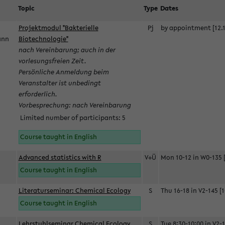
Topic
Type
Dates
Projektmodul "Bakterielle
Pj
by appointment [12.1
mann
Biotechnologie"
nach Vereinbarung; auch in der
vorlesungsfreien Zeit.
Persönliche Anmeldung beim
Veranstalter ist unbedingt
erforderlich.
Vorbesprechung: nach Vereinbarung
Limited number of participants: 5
Course taught in English
Advanced statistics with R
V+Ü
Mon 10-12 in W0-135 [
Course taught in English
Literaturseminar: Chemical Ecology
S
Thu 16-18 in V2-145 [1
Course taught in English
Lehrstuhlseminar Chemical Ecology
S
Tue 8:30-10:00 in V2-1