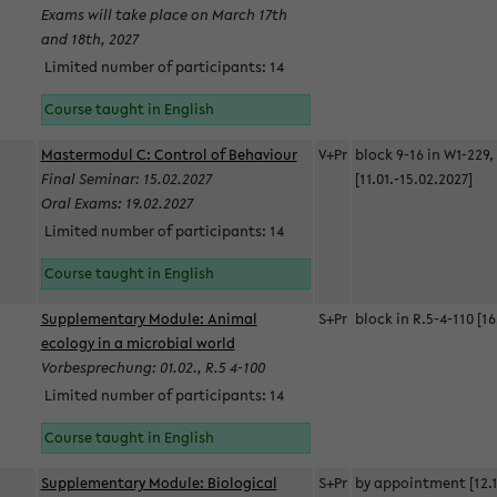
Exams will take place on March 17th
and 18th, 2027
Limited number of participants: 14
Course taught in English
Mastermodul C: Control of Behaviour
V+Pr
block 9-16 in W1-229,
Final Seminar: 15.02.2027
[11.01.-15.02.2027]
Oral Exams: 19.02.2027
Limited number of participants: 14
Course taught in English
Supplementary Module: Animal
S+Pr
block in R.5-4-110 [16
ecology in a microbial world
Vorbesprechung: 01.02., R.5 4-100
Limited number of participants: 14
Course taught in English
Supplementary Module: Biological
S+Pr
by appointment [12.1