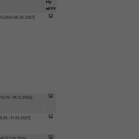
r
My
eKVV
0.2026-05.02.2027]
12.10.-18.12.2026]
0.02.-31.03.2027]
45 [12.10.2026-