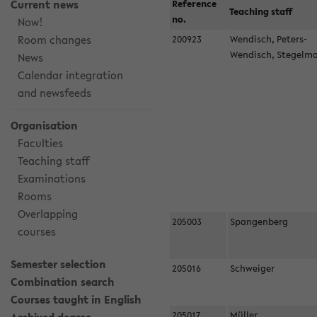
Current news
Reference
Teaching staff
no.
Now!
Room changes
200923
Wendisch, Peters-
Wendisch, Stegel
News
Calendar integration
and newsfeeds
Organisation
Faculties
Teaching staff
Examinations
Rooms
Overlapping
205003
Spangenberg
courses
Semester selection
205016
Schweiger
Combination search
Courses taught in English
205017
Müller