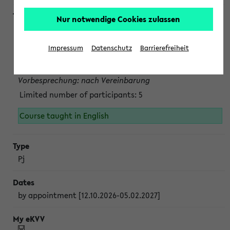
Nur notwendige Cookies zulassen
Projektmodul "Bakterielle Biotechnologie"
nach Vereinbarung; auch in der vorlesungsfreien Zeit.
Impressum
Datenschutz
Barrierefreiheit
Persönliche Anmeldung beim Veranstalter ist unbedingt
erforderlich.
Vorbesprechung: nach Vereinbarung
Limited number of participants: 5
Course taught in English
Pj
by appointment [12.10.2026-05.02.2027]