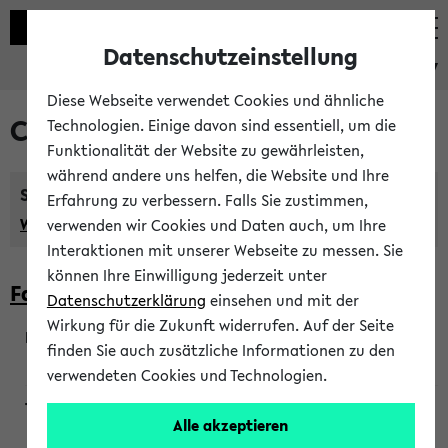
Datenschutzeinstellung
eKVV
Diese Webseite verwendet Cookies und ähnliche
Courses taught in English
Technologien. Einige davon sind essentiell, um die
Funktionalität der Website zu gewährleisten,
während andere uns helfen, die Website und Ihre
Semester:
Erfahrung zu verbessern. Falls Sie zustimmen,
WiSe 2026/2027
SoSe 2026
Previous...
verwenden wir Cookies und Daten auch, um Ihre
Interaktionen mit unserer Webseite zu messen. Sie
können Ihre Einwilligung jederzeit unter
Faculty of Biology
Datenschutzerklärung
einsehen und mit der
Wirkung für die Zukunft widerrufen. Auf der Seite
finden Sie auch zusätzliche Informationen zu den
200923
verwendeten Cookies und Technologien.
Alle akzeptieren
Wendisch, Peters-Wendisch, Stegelmann