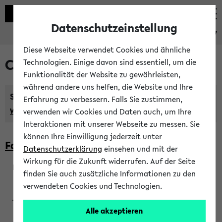
Datenschutzeinstellung
eKVV
Diese Webseite verwendet Cookies und ähnliche
Courses taught in English
Technologien. Einige davon sind essentiell, um die
Funktionalität der Website zu gewährleisten,
während andere uns helfen, die Website und Ihre
Semester:
Erfahrung zu verbessern. Falls Sie zustimmen,
WiSe 2026/2027
SoSe 2026
Previous...
verwenden wir Cookies und Daten auch, um Ihre
Interaktionen mit unserer Webseite zu messen. Sie
können Ihre Einwilligung jederzeit unter
Faculty of Biology
Datenschutzerklärung
einsehen und mit der
Wirkung für die Zukunft widerrufen. Auf der Seite
finden Sie auch zusätzliche Informationen zu den
200923
verwendeten Cookies und Technologien.
Alle akzeptieren
Wendisch, Peters-Wendisch, Stegelmann