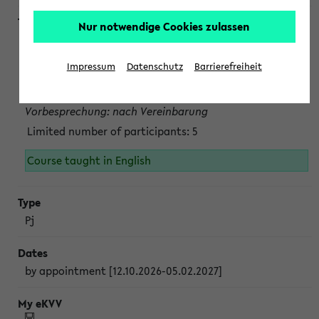
Nur notwendige Cookies zulassen
Projektmodul "Bakterielle Biotechnologie"
nach Vereinbarung; auch in der vorlesungsfreien Zeit.
Impressum
Datenschutz
Barrierefreiheit
Persönliche Anmeldung beim Veranstalter ist unbedingt
erforderlich.
Vorbesprechung: nach Vereinbarung
Limited number of participants: 5
Course taught in English
Pj
by appointment [12.10.2026-05.02.2027]