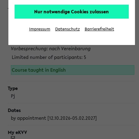
Nur notwendige Cookies zulassen
Projektmodul "Bakterielle Biotechnologie"
nach Vereinbarung; auch in der vorlesungsfreien Zeit.
Impressum
Datenschutz
Barrierefreiheit
Persönliche Anmeldung beim Veranstalter ist unbedingt
erforderlich.
Vorbesprechung: nach Vereinbarung
Limited number of participants: 5
Course taught in English
Pj
by appointment [12.10.2026-05.02.2027]