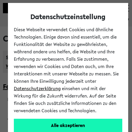
Datenschutzeinstellung
eKVV
Diese Webseite verwendet Cookies und ähnliche
Courses taught in English
Technologien. Einige davon sind essentiell, um die
Funktionalität der Website zu gewährleisten,
während andere uns helfen, die Website und Ihre
Semester:
Erfahrung zu verbessern. Falls Sie zustimmen,
WiSe 2026/2027
SoSe 2026
Previous...
verwenden wir Cookies und Daten auch, um Ihre
Interaktionen mit unserer Webseite zu messen. Sie
können Ihre Einwilligung jederzeit unter
Faculty of Biology
Datenschutzerklärung
einsehen und mit der
Wirkung für die Zukunft widerrufen. Auf der Seite
finden Sie auch zusätzliche Informationen zu den
200923
verwendeten Cookies und Technologien.
Alle akzeptieren
Wendisch, Peters-Wendisch, Stegelmann