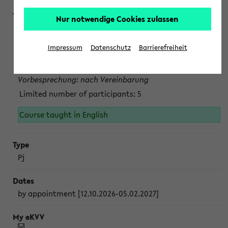
Nur notwendige Cookies zulassen
Projektmodul "Bakterielle Biotechnologie"
nach Vereinbarung; auch in der vorlesungsfreien Zeit.
Impressum
Datenschutz
Barrierefreiheit
Persönliche Anmeldung beim Veranstalter ist unbedingt
erforderlich.
Vorbesprechung: nach Vereinbarung
Limited number of participants: 5
Course taught in English
Pj
by appointment [12.10.2026-05.02.2027]