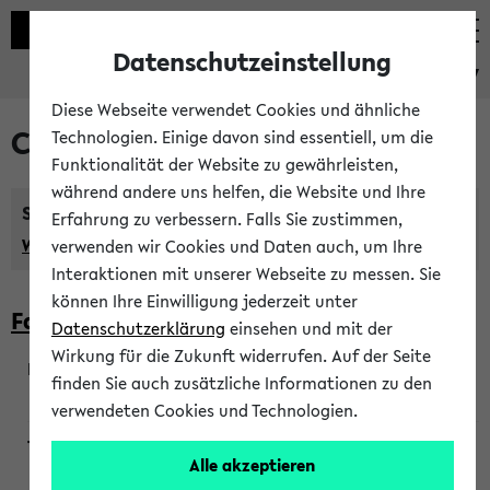
Datenschutzeinstellung
eKVV
Diese Webseite verwendet Cookies und ähnliche
Courses taught in English
Technologien. Einige davon sind essentiell, um die
Funktionalität der Website zu gewährleisten,
während andere uns helfen, die Website und Ihre
Semester:
Erfahrung zu verbessern. Falls Sie zustimmen,
WiSe 2026/2027
SoSe 2026
Previous...
verwenden wir Cookies und Daten auch, um Ihre
Interaktionen mit unserer Webseite zu messen. Sie
können Ihre Einwilligung jederzeit unter
Faculty of Biology
Datenschutzerklärung
einsehen und mit der
Wirkung für die Zukunft widerrufen. Auf der Seite
finden Sie auch zusätzliche Informationen zu den
200923
verwendeten Cookies und Technologien.
Alle akzeptieren
Wendisch, Peters-Wendisch, Stegelmann