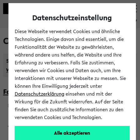
Datenschutzeinstellung
eKVV
Diese Webseite verwendet Cookies und ähnliche
Courses taught in English
Technologien. Einige davon sind essentiell, um die
Funktionalität der Website zu gewährleisten,
während andere uns helfen, die Website und Ihre
Semester:
Erfahrung zu verbessern. Falls Sie zustimmen,
WiSe 2026/2027
SoSe 2026
Previous...
verwenden wir Cookies und Daten auch, um Ihre
Interaktionen mit unserer Webseite zu messen. Sie
können Ihre Einwilligung jederzeit unter
Faculty of Biology
Datenschutzerklärung
einsehen und mit der
Wirkung für die Zukunft widerrufen. Auf der Seite
finden Sie auch zusätzliche Informationen zu den
200923
verwendeten Cookies und Technologien.
Alle akzeptieren
Wendisch, Peters-Wendisch, Stegelmann