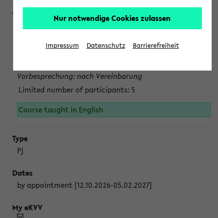
Nur notwendige Cookies zulassen
Projektmodul "Bakterielle Biotechnologie"
nach Vereinbarung; auch in der vorlesungsfreien Zeit.
Impressum
Datenschutz
Barrierefreiheit
Persönliche Anmeldung beim Veranstalter ist unbedingt
erforderlich.
Vorbesprechung: nach Vereinbarung
Limited number of participants: 5
Course taught in English
Pj
by appointment [12.10.2026-05.02.2027]