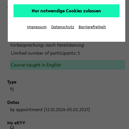
Nur notwendige Cookies zulassen
Projektmodul "Bakterielle Biotechnologie"
nach Vereinbarung; auch in der vorlesungsfreien Zeit.
Impressum
Datenschutz
Barrierefreiheit
Persönliche Anmeldung beim Veranstalter ist unbedingt
erforderlich.
Vorbesprechung: nach Vereinbarung
Limited number of participants: 5
Course taught in English
Pj
by appointment [12.10.2026-05.02.2027]