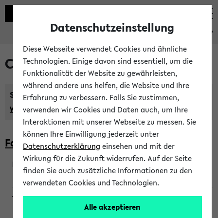
Datenschutzeinstellung
eKVV
Diese Webseite verwendet Cookies und ähnliche
Courses taught in English
Technologien. Einige davon sind essentiell, um die
Funktionalität der Website zu gewährleisten,
während andere uns helfen, die Website und Ihre
Semester:
Erfahrung zu verbessern. Falls Sie zustimmen,
WiSe 2026/2027
SoSe 2026
Previous...
verwenden wir Cookies und Daten auch, um Ihre
Interaktionen mit unserer Webseite zu messen. Sie
können Ihre Einwilligung jederzeit unter
Faculty of Biology
Datenschutzerklärung
einsehen und mit der
Wirkung für die Zukunft widerrufen. Auf der Seite
finden Sie auch zusätzliche Informationen zu den
200923
verwendeten Cookies und Technologien.
Alle akzeptieren
Wendisch, Peters-Wendisch, Stegelmann