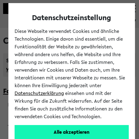
Datenschutzeinstellung
eKVV
Diese Webseite verwendet Cookies und ähnliche
Courses taught in English
Technologien. Einige davon sind essentiell, um die
Funktionalität der Website zu gewährleisten,
während andere uns helfen, die Website und Ihre
Semester:
Erfahrung zu verbessern. Falls Sie zustimmen,
WiSe 2026/2027
SoSe 2026
Previous...
verwenden wir Cookies und Daten auch, um Ihre
Interaktionen mit unserer Webseite zu messen. Sie
können Ihre Einwilligung jederzeit unter
Faculty of Biology
Datenschutzerklärung
einsehen und mit der
Wirkung für die Zukunft widerrufen. Auf der Seite
finden Sie auch zusätzliche Informationen zu den
200923
verwendeten Cookies und Technologien.
Alle akzeptieren
Wendisch, Peters-Wendisch, Stegelmann