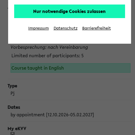
Nur notwendige Cookies zulassen
Projektmodul "Bakterielle Biotechnologie"
nach Vereinbarung; auch in der vorlesungsfreien Zeit.
Impressum
Datenschutz
Barrierefreiheit
Persönliche Anmeldung beim Veranstalter ist unbedingt
erforderlich.
Vorbesprechung: nach Vereinbarung
Limited number of participants: 5
Course taught in English
Pj
by appointment [12.10.2026-05.02.2027]