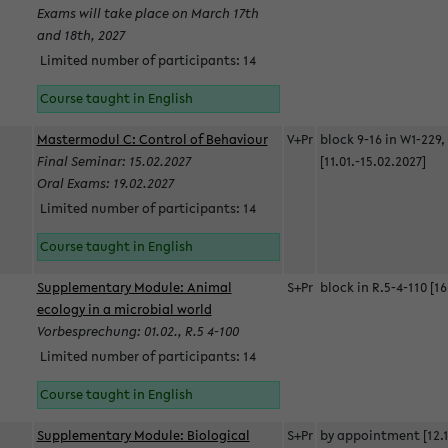
Exams will take place on March 17th
and 18th, 2027
Limited number of participants: 14
Course taught in English
Mastermodul C: Control of Behaviour
V+Pr
block 9-16 in W1-229,
Final Seminar: 15.02.2027
[11.01.-15.02.2027]
Oral Exams: 19.02.2027
Limited number of participants: 14
Course taught in English
Supplementary Module: Animal
S+Pr
block in R.5-4-110 [16
ecology in a microbial world
Vorbesprechung: 01.02., R.5 4-100
Limited number of participants: 14
Course taught in English
Supplementary Module: Biological
S+Pr
by appointment [12.1