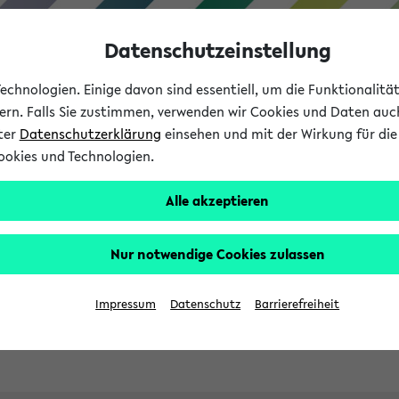
Datenschutzeinstellung
chnologien. Einige davon sind essentiell, um die Funktionalit
sern. Falls Sie zustimmen, verwenden wir Cookies und Daten auc
nter
Datenschutzerklärung
einsehen und mit der Wirkung für die 
ookies und Technologien.
Studies
Teaching
Internati
Alle akzeptieren
ht in English
Nur notwendige Cookies zulassen
Impressum
Datenschutz
Barrierefreiheit
Previous...