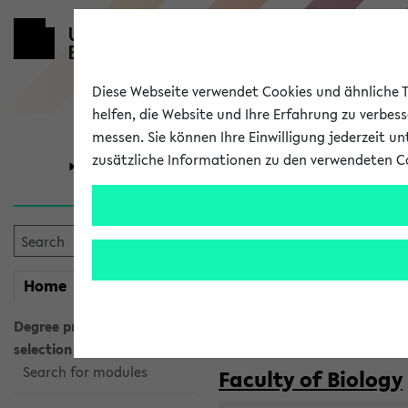
Diese Webseite verwendet Cookies und ähnliche Te
helfen, die Website und Ihre Erfahrung zu verbes
messen. Sie können Ihre Einwilligung jederzeit u
zusätzliche Informationen zu den verwendeten C
University
Research
Courses taug
my
Home
eKVV
Semester:
WiSe 2026/2027
SoSe 2026
Degree programme
selection
Search for modules
Faculty of Biology