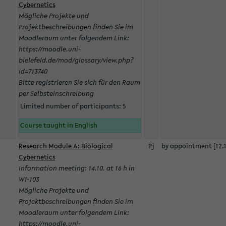
Cybernetics
Mögliche Projekte und
Projektbeschreibungen finden Sie im
Moodleraum unter folgendem Link:
https://moodle.uni-
bielefeld.de/mod/glossary/view.php?
id=713740
Bitte registrieren Sie sich für den Raum
per Selbsteinschreibung
Limited number of participants: 5
Course taught in English
Research Module A: Biological
Pj
by appointment [12.1
Cybernetics
Information meeting: 14.10. at 16 h in
W1-103
Mögliche Projekte und
Projektbeschreibungen finden Sie im
Moodleraum unter folgendem Link:
https://moodle.uni-