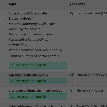
Topic
Type
Dates
Projektmodul "Bakterielle
Pj
by appointment [12.1
mann
Biotechnologie"
nach Vereinbarung; auch in der
vorlesungsfreien Zeit.
Persönliche Anmeldung beim
Veranstalter ist unbedingt
erforderlich.
Vorbesprechung: nach Vereinbarung
Limited number of participants: 5
Course taught in English
Advanced statistics with R
V+Ü
Mon 10-12 in W0-135 [
Course taught in English
Literaturseminar: Chemical Ecology
S
Thu 16-18 in V2-145 [1
Course taught in English
Lehrstuhlseminar Chemical Ecology
S
Tue 8:30-10:00 in V2-1