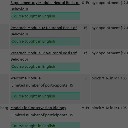
Supplementary Module: Neural Basis of
S+Pr
by appointment [12.1
Behaviour
Course taught in English
Research Module A: Neuronal Basis of
Pj
by appointment [12.1
Behaviour
Course taught in English
Research Module B: Neuronal Basis of
Pj
by appointment [12.1
Behaviour
Course taught in English
s
Welcome Module
S
block 9-16 in M4-108 
Limited number of participants: 15
Course taught in English
berg
Models in Conservation Biology
V+Pr
block 9-16 in M4-108 
Limited number of participants: 15
Course taught in English