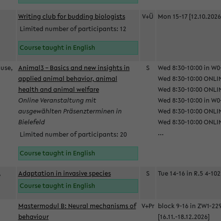
Writing club for budding biologists
V+Ü
Mon 15-17 [12.10.2026
Limited number of participants: 12
Course taught in English
ause,
Animal3 – Basics and new insights in
S
Wed 8:30-10:00 in W0-
applied animal behavior, animal
Wed 8:30-10:00 ONLIN
health and animal welfare
Wed 8:30-10:00 ONLINE
Online Veranstaltung mit
Wed 8:30-10:00 in W0-
ausgewählten Präsenzterminen in
Wed 8:30-10:00 ONLIN
Bielefeld
Wed 8:30-10:00 ONLIN
...
Limited number of participants: 20
Course taught in English
,
Adaptation in invasive species
S
Tue 14-16 in R.5 4-102
Course taught in English
Mastermodul B: Neural mechanisms of
V+Pr
block 9-16 in ZW1-22
behaviour
[16.11.-18.12.2026]