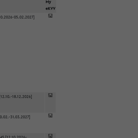
r
My
eKVV
0.2026-05.02.2027]
12.10.-18.12.2026]
0.02.-31.03.2027]
45 [12.10.2026-