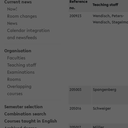
Current news
Reference
Teaching staff
no.
Now!
Room changes
200923
Wendisch, Peters-
Wendisch, Stegel
News
Calendar integration
and newsfeeds
Organisation
Faculties
Teaching staff
Examinations
Rooms
Overlapping
205003
Spangenberg
courses
Semester selection
205016
Schweiger
Combination search
Courses taught in English
205017
Müller