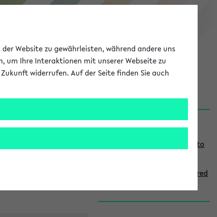
eKVV
ät der Website zu gewährleisten, während andere uns
h, um Ihre Interaktionen mit unserer Webseite zu
Zukunft widerrufen. Auf der Seite finden Sie auch
onal
MyUni
DE
LOG IN
S
Links
i
Use the combination search to
d
find specific lectures
e
How to indicate courses offered
b
in English
a