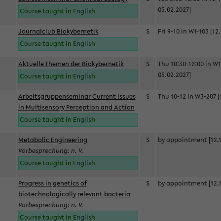
05.02.2027]
Course taught in English
Journalclub Biokybernetik
S
Fri 9-10 in W1-103 [12
Course taught in English
Aktuelle Themen der Biokybernetik
S
Thu 10:30-12:00 in W1
05.02.2027]
Course taught in English
Arbeitsgruppenseminar Current Issues
S
Thu 10-12 in W3-207 [
in Multisensory Perception and Action
Course taught in English
Metabolic Engineering
S
by appointment [12.1
Vorbesprechung: n. V.
Course taught in English
Progress in genetics of
S
by appointment [12.1
biotechnologically relevant bacteria
Vorbesprechung: n. V.
Course taught in English