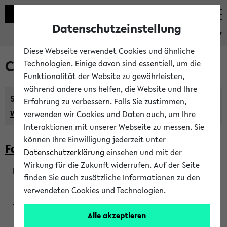
Datenschutzeinstellung
eKVV
Diese Webseite verwendet Cookies und ähnliche
Courses taught in English
Technologien. Einige davon sind essentiell, um die
Funktionalität der Website zu gewährleisten,
während andere uns helfen, die Website und Ihre
Semester:
Erfahrung zu verbessern. Falls Sie zustimmen,
WiSe 2026/2027
SoSe 2026
Previous...
verwenden wir Cookies und Daten auch, um Ihre
Interaktionen mit unserer Webseite zu messen. Sie
können Ihre Einwilligung jederzeit unter
Faculty of Biology
Datenschutzerklärung
einsehen und mit der
Wirkung für die Zukunft widerrufen. Auf der Seite
finden Sie auch zusätzliche Informationen zu den
200923
verwendeten Cookies und Technologien.
Alle akzeptieren
Wendisch, Peters-Wendisch, Stegelmann