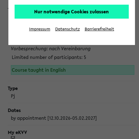
Nur notwendige Cookies zulassen
Projektmodul "Bakterielle Biotechnologie"
nach Vereinbarung; auch in der vorlesungsfreien Zeit.
Impressum
Datenschutz
Barrierefreiheit
Persönliche Anmeldung beim Veranstalter ist unbedingt
erforderlich.
Vorbesprechung: nach Vereinbarung
Limited number of participants: 5
Course taught in English
Pj
by appointment [12.10.2026-05.02.2027]