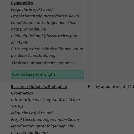
Cybernetics
Mögliche Projekte und
Projektbeschreibungen finden Sie im
Moodleraum unter folgendem Link:
https://moodle.uni-
bielefeld.de/mod/glossary/view.php?
id=713740
Bitte registrieren Sie sich für den Raum
per Selbsteinschreibung
Limited number of participants: 5
Course taught in English
Research Module A: Biological
Pj
by appointment [12.1
Cybernetics
Information meeting: 14.10. at 16 h in
W1-103
Mögliche Projekte und
Projektbeschreibungen finden Sie im
Moodleraum unter folgendem Link:
https://moodle.uni-