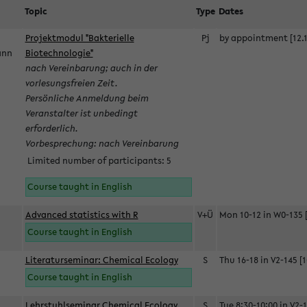
Topic
Type
Dates
Projektmodul "Bakterielle
Pj
by appointment [12.1
mann
Biotechnologie"
nach Vereinbarung; auch in der
vorlesungsfreien Zeit.
Persönliche Anmeldung beim
Veranstalter ist unbedingt
erforderlich.
Vorbesprechung: nach Vereinbarung
Limited number of participants: 5
Course taught in English
Advanced statistics with R
V+Ü
Mon 10-12 in W0-135 [
Course taught in English
Literaturseminar: Chemical Ecology
S
Thu 16-18 in V2-145 [1
Course taught in English
Lehrstuhlseminar Chemical Ecology
S
Tue 8:30-10:00 in V2-1