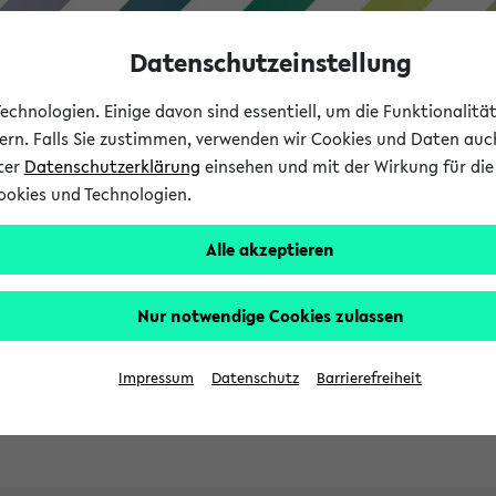
Datenschutzeinstellung
chnologien. Einige davon sind essentiell, um die Funktionalit
sern. Falls Sie zustimmen, verwenden wir Cookies und Daten auc
nter
Datenschutzerklärung
einsehen und mit der Wirkung für die 
ookies und Technologien.
Studies
Teaching
Internati
Alle akzeptieren
ht in English
Nur notwendige Cookies zulassen
Impressum
Datenschutz
Barrierefreiheit
Previous...