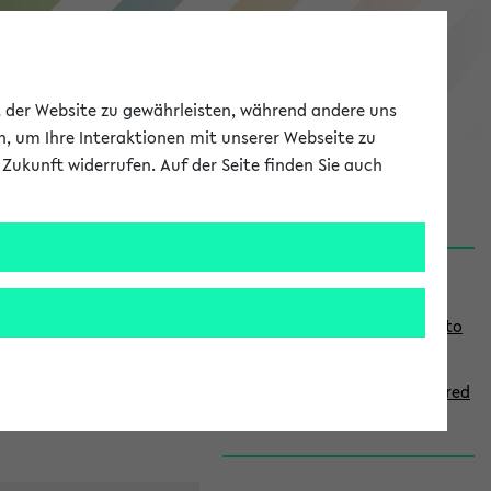
eKVV
ät der Website zu gewährleisten, während andere uns
h, um Ihre Interaktionen mit unserer Webseite zu
Zukunft widerrufen. Auf der Seite finden Sie auch
onal
MyUni
DE
LOG IN
S
Links
i
Use the combination search to
d
find specific lectures
e
How to indicate courses offered
b
in English
a