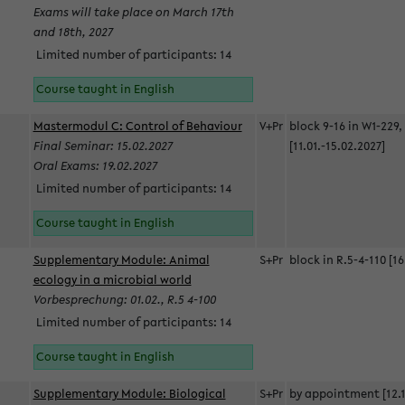
Exams will take place on March 17th
and 18th, 2027
Limited number of participants: 14
Course taught in English
Mastermodul C: Control of Behaviour
V+Pr
block 9-16 in W1-229,
Final Seminar: 15.02.2027
[11.01.-15.02.2027]
Oral Exams: 19.02.2027
Limited number of participants: 14
Course taught in English
Supplementary Module: Animal
S+Pr
block in R.5-4-110 [16
ecology in a microbial world
Vorbesprechung: 01.02., R.5 4-100
Limited number of participants: 14
Course taught in English
Supplementary Module: Biological
S+Pr
by appointment [12.1