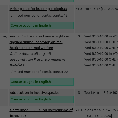
Writing club for budding biologists
V+Ü
Mon 15-17 [12.10.2026
Limited number of participants: 12
Course taught in English
ause,
Animal3 – Basics and new insights in
S
Wed 8:30-10:00 in W0-
applied animal behavior, animal
Wed 8:30-10:00 ONLIN
health and animal welfare
Wed 8:30-10:00 ONLINE
Online Veranstaltung mit
Wed 8:30-10:00 in W0-
ausgewählten Präsenzterminen in
Wed 8:30-10:00 ONLIN
Bielefeld
Wed 8:30-10:00 ONLIN
...
Limited number of participants: 20
Course taught in English
,
Adaptation in invasive species
S
Tue 14-16 in R.5 4-102
Course taught in English
Mastermodul B: Neural mechanisms of
V+Pr
block 9-16 in ZW1-22
behaviour
[16.11.-18.12.2026]