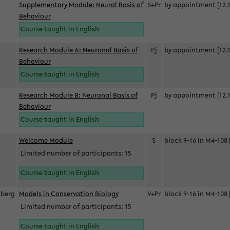
Supplementary Module: Neural Basis of
S+Pr
by appointment [12.1
Behaviour
Course taught in English
Research Module A: Neuronal Basis of
Pj
by appointment [12.1
Behaviour
Course taught in English
Research Module B: Neuronal Basis of
Pj
by appointment [12.1
Behaviour
Course taught in English
s
Welcome Module
S
block 9-16 in M4-108 
Limited number of participants: 15
Course taught in English
berg
Models in Conservation Biology
V+Pr
block 9-16 in M4-108 
Limited number of participants: 15
Course taught in English