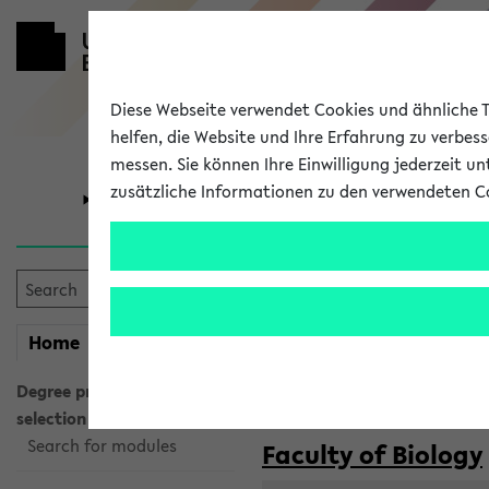
Diese Webseite verwendet Cookies und ähnliche Te
helfen, die Website und Ihre Erfahrung zu verbes
messen. Sie können Ihre Einwilligung jederzeit u
zusätzliche Informationen zu den verwendeten C
University
Research
Courses taug
my
Home
eKVV
Semester:
WiSe 2026/2027
SoSe 2026
Degree programme
selection
Search for modules
Faculty of Biology