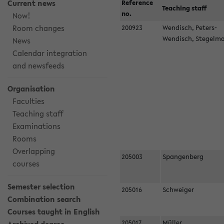
Current news
Reference
Teaching staff
no.
Now!
Room changes
200923
Wendisch, Peters-
Wendisch, Stegel
News
Calendar integration
and newsfeeds
Organisation
Faculties
Teaching staff
Examinations
Rooms
Overlapping
205003
Spangenberg
courses
Semester selection
205016
Schweiger
Combination search
Courses taught in English
205017
Müller