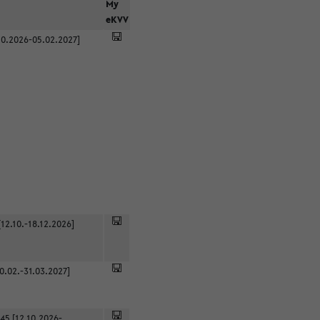
r
My
eKVV
0.2026-05.02.2027]
12.10.-18.12.2026]
0.02.-31.03.2027]
45 [12.10.2026-