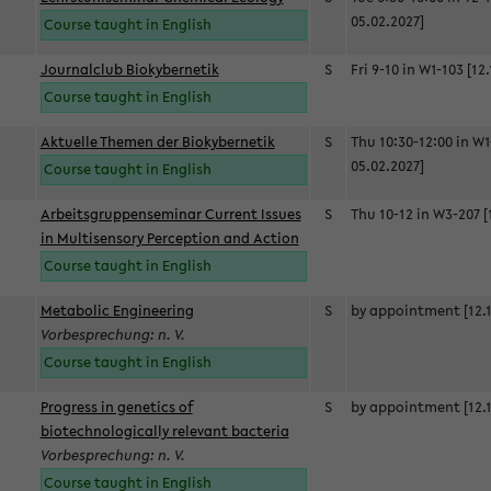
05.02.2027]
Course taught in English
Journalclub Biokybernetik
S
Fri 9-10 in W1-103 [12
Course taught in English
Aktuelle Themen der Biokybernetik
S
Thu 10:30-12:00 in W1
05.02.2027]
Course taught in English
Arbeitsgruppenseminar Current Issues
S
Thu 10-12 in W3-207 [
in Multisensory Perception and Action
Course taught in English
Metabolic Engineering
S
by appointment [12.1
Vorbesprechung: n. V.
Course taught in English
Progress in genetics of
S
by appointment [12.1
biotechnologically relevant bacteria
Vorbesprechung: n. V.
Course taught in English