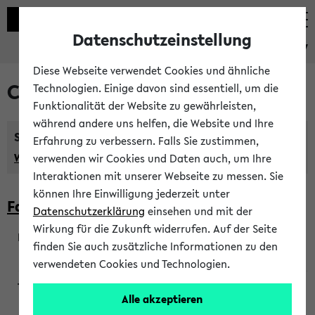
Datenschutzeinstellung
eKVV
Diese Webseite verwendet Cookies und ähnliche
Courses taught in English
Technologien. Einige davon sind essentiell, um die
Funktionalität der Website zu gewährleisten,
während andere uns helfen, die Website und Ihre
Semester:
Erfahrung zu verbessern. Falls Sie zustimmen,
WiSe 2026/2027
SoSe 2026
Previous...
verwenden wir Cookies und Daten auch, um Ihre
Interaktionen mit unserer Webseite zu messen. Sie
können Ihre Einwilligung jederzeit unter
Faculty of Biology
Datenschutzerklärung
einsehen und mit der
Wirkung für die Zukunft widerrufen. Auf der Seite
finden Sie auch zusätzliche Informationen zu den
200923
verwendeten Cookies und Technologien.
Alle akzeptieren
Wendisch, Peters-Wendisch, Stegelmann