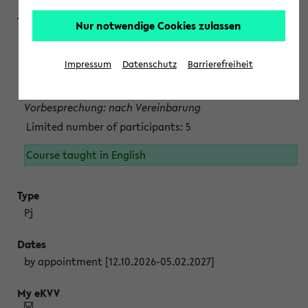
Nur notwendige Cookies zulassen
Projektmodul "Bakterielle Biotechnologie"
nach Vereinbarung; auch in der vorlesungsfreien Zeit.
Impressum
Datenschutz
Barrierefreiheit
Persönliche Anmeldung beim Veranstalter ist unbedingt
erforderlich.
Vorbesprechung: nach Vereinbarung
Limited number of participants: 5
Course taught in English
Pj
by appointment [12.10.2026-05.02.2027]