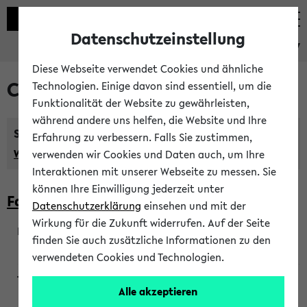
Datenschutzeinstellung
eKVV
Diese Webseite verwendet Cookies und ähnliche
Courses taught in English
Technologien. Einige davon sind essentiell, um die
Funktionalität der Website zu gewährleisten,
während andere uns helfen, die Website und Ihre
Semester:
Erfahrung zu verbessern. Falls Sie zustimmen,
WiSe 2026/2027
SoSe 2026
Previous...
verwenden wir Cookies und Daten auch, um Ihre
Interaktionen mit unserer Webseite zu messen. Sie
können Ihre Einwilligung jederzeit unter
Faculty of Biology
Datenschutzerklärung
einsehen und mit der
Wirkung für die Zukunft widerrufen. Auf der Seite
finden Sie auch zusätzliche Informationen zu den
200923
verwendeten Cookies und Technologien.
Alle akzeptieren
Wendisch, Peters-Wendisch, Stegelmann