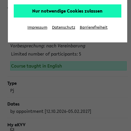
Nur notwendige Cookies zulassen
Projektmodul "Bakterielle Biotechnologie"
nach Vereinbarung; auch in der vorlesungsfreien Zeit.
Impressum
Datenschutz
Barrierefreiheit
Persönliche Anmeldung beim Veranstalter ist unbedingt
erforderlich.
Vorbesprechung: nach Vereinbarung
Limited number of participants: 5
Course taught in English
Pj
by appointment [12.10.2026-05.02.2027]