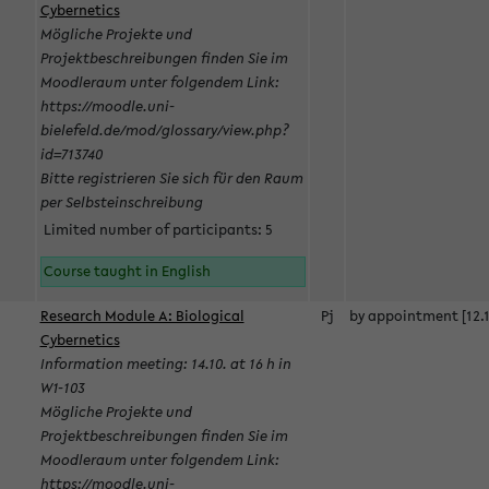
Cybernetics
Mögliche Projekte und
Projektbeschreibungen finden Sie im
Moodleraum unter folgendem Link:
https://moodle.uni-
bielefeld.de/mod/glossary/view.php?
id=713740
Bitte registrieren Sie sich für den Raum
per Selbsteinschreibung
Limited number of participants: 5
Course taught in English
Research Module A: Biological
Pj
by appointment [12.1
Cybernetics
Information meeting: 14.10. at 16 h in
W1-103
Mögliche Projekte und
Projektbeschreibungen finden Sie im
Moodleraum unter folgendem Link:
https://moodle.uni-