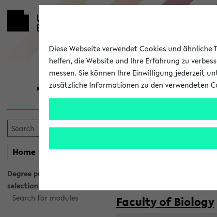
Diese Webseite verwendet Cookies und ähnliche Te
helfen, die Website und Ihre Erfahrung zu verbes
messen. Sie können Ihre Einwilligung jederzeit u
zusätzliche Informationen zu den verwendeten C
University
Research
Courses taug
my
Home
eKVV
Semester:
WiSe 2026/2027
SoSe 2026
Degree programme
selection
Search for modules
Faculty of Biology