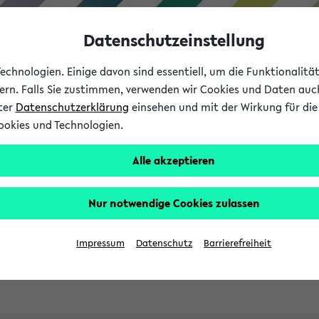
Datenschutzeinstellung
chnologien. Einige davon sind essentiell, um die Funktionalit
sern. Falls Sie zustimmen, verwenden wir Cookies und Daten auc
nter
Datenschutzerklärung
einsehen und mit der Wirkung für die 
ookies und Technologien.
Studies
Teaching
Internati
Alle akzeptieren
ht in English
Nur notwendige Cookies zulassen
Impressum
Datenschutz
Barrierefreiheit
Previous...