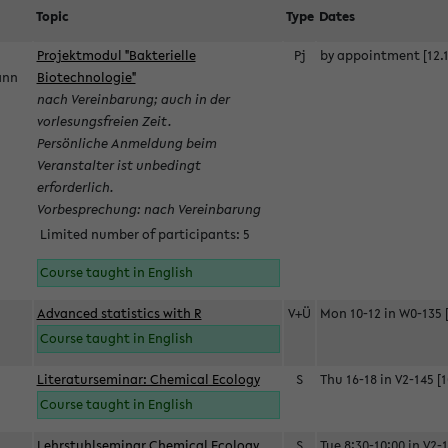
Topic
Type
Dates
Projektmodul "Bakterielle
Pj
by appointment [12.1
mann
Biotechnologie"
nach Vereinbarung; auch in der
vorlesungsfreien Zeit.
Persönliche Anmeldung beim
Veranstalter ist unbedingt
erforderlich.
Vorbesprechung: nach Vereinbarung
Limited number of participants: 5
Course taught in English
Advanced statistics with R
V+Ü
Mon 10-12 in W0-135 [
Course taught in English
Literaturseminar: Chemical Ecology
S
Thu 16-18 in V2-145 [1
Course taught in English
Lehrstuhlseminar Chemical Ecology
S
Tue 8:30-10:00 in V2-1