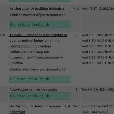
Writing club for budding biologists
V+Ü
Mon 15-17 [12.10.2026
Limited number of participants: 12
Course taught in English
ause,
Animal3 – Basics and new insights in
S
Wed 8:30-10:00 in W0-
applied animal behavior, animal
Wed 8:30-10:00 ONLIN
health and animal welfare
Wed 8:30-10:00 ONLINE
Online Veranstaltung mit
Wed 8:30-10:00 in W0-
ausgewählten Präsenzterminen in
Wed 8:30-10:00 ONLIN
Bielefeld
Wed 8:30-10:00 ONLIN
...
Limited number of participants: 20
Course taught in English
,
Adaptation in invasive species
S
Tue 14-16 in R.5 4-102
Course taught in English
Mastermodul B: Neural mechanisms of
V+Pr
block 9-16 in ZW1-22
behaviour
[16.11.-18.12.2026]