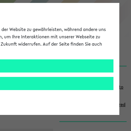
eKVV
ät der Website zu gewährleisten, während andere uns
h, um Ihre Interaktionen mit unserer Webseite zu
Zukunft widerrufen. Auf der Seite finden Sie auch
onal
MyUni
DE
LOG IN
S
Links
i
Use the combination search to
d
find specific lectures
e
How to indicate courses offered
b
in English
a