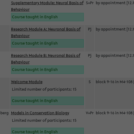
Supplementary Module: Neural Basis of
S+Pr
by appointment [12.1
Behaviour
Course taught in English
Research Module A: Neuronal Basis of
Pj
by appointment [12.1
Behaviour
Course taught in English
Research Module B: Neuronal Basis of
Pj
by appointment [12.1
Behaviour
Course taught in English
s
Welcome Module
S
block 9-16 in M4-108 
Limited number of participants: 15
Course taught in English
berg
Models in Conservation Biology
V+Pr
block 9-16 in M4-108 
Limited number of participants: 15
Course taught in English