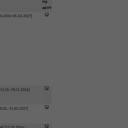
r
My
eKVV
0.2026-05.02.2027]
12.10.-18.12.2026]
0.02.-31.03.2027]
45 [12.10.2026-