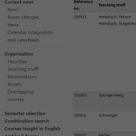
Current news
Reference
Teaching staff
no.
Now!
Room changes
200923
Wendisch, Peters-
Wendisch, Stegel
News
Calendar integration
and newsfeeds
Organisation
Faculties
Teaching staff
Examinations
Rooms
Overlapping
205003
Spangenberg
courses
Semester selection
205016
Schweiger
Combination search
Courses taught in English
205017
Müller