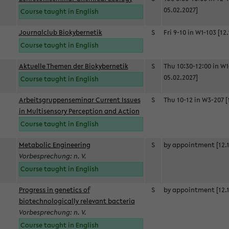
05.02.2027]
Course taught in English
Journalclub Biokybernetik
S
Fri 9-10 in W1-103 [12
Course taught in English
Aktuelle Themen der Biokybernetik
S
Thu 10:30-12:00 in W1
05.02.2027]
Course taught in English
Arbeitsgruppenseminar Current Issues
S
Thu 10-12 in W3-207 [
in Multisensory Perception and Action
Course taught in English
Metabolic Engineering
S
by appointment [12.1
Vorbesprechung: n. V.
Course taught in English
Progress in genetics of
S
by appointment [12.1
biotechnologically relevant bacteria
Vorbesprechung: n. V.
Course taught in English