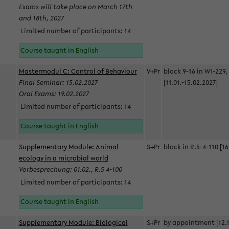
Exams will take place on March 17th
and 18th, 2027
Limited number of participants: 14
Course taught in English
Mastermodul C: Control of Behaviour
V+Pr
block 9-16 in W1-229,
Final Seminar: 15.02.2027
[11.01.-15.02.2027]
Oral Exams: 19.02.2027
Limited number of participants: 14
Course taught in English
Supplementary Module: Animal
S+Pr
block in R.5-4-110 [16
ecology in a microbial world
Vorbesprechung: 01.02., R.5 4-100
Limited number of participants: 14
Course taught in English
Supplementary Module: Biological
S+Pr
by appointment [12.1