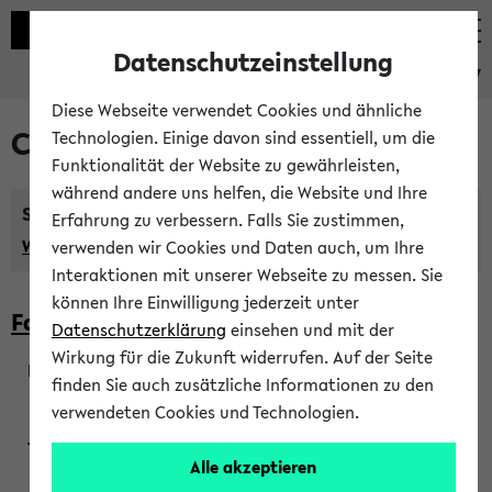
Datenschutzeinstellung
eKVV
Diese Webseite verwendet Cookies und ähnliche
Courses taught in English
Technologien. Einige davon sind essentiell, um die
Funktionalität der Website zu gewährleisten,
während andere uns helfen, die Website und Ihre
Semester:
Erfahrung zu verbessern. Falls Sie zustimmen,
WiSe 2026/2027
SoSe 2026
Previous...
verwenden wir Cookies und Daten auch, um Ihre
Interaktionen mit unserer Webseite zu messen. Sie
können Ihre Einwilligung jederzeit unter
Faculty of Biology
Datenschutzerklärung
einsehen und mit der
Wirkung für die Zukunft widerrufen. Auf der Seite
finden Sie auch zusätzliche Informationen zu den
200923
verwendeten Cookies und Technologien.
Alle akzeptieren
Wendisch, Peters-Wendisch, Stegelmann