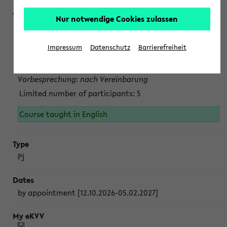
Nur notwendige Cookies zulassen
Projektmodul "Bakterielle Biotechnologie"
nach Vereinbarung; auch in der vorlesungsfreien Zeit.
Impressum
Datenschutz
Barrierefreiheit
Persönliche Anmeldung beim Veranstalter ist unbedingt
erforderlich.
Vorbesprechung: nach Vereinbarung
Limited number of participants: 5
Course taught in English
Pj
by appointment [12.10.2026-05.02.2027]