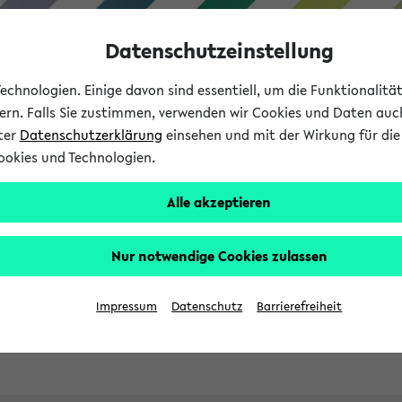
Datenschutzeinstellung
chnologien. Einige davon sind essentiell, um die Funktionalit
sern. Falls Sie zustimmen, verwenden wir Cookies und Daten auc
nter
Datenschutzerklärung
einsehen und mit der Wirkung für die 
ookies und Technologien.
Studies
Teaching
Internati
Alle akzeptieren
ht in English
Nur notwendige Cookies zulassen
Impressum
Datenschutz
Barrierefreiheit
Previous...