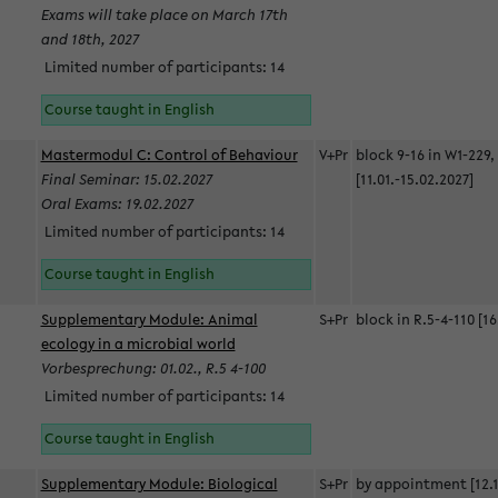
Exams will take place on March 17th
and 18th, 2027
Limited number of participants: 14
Course taught in English
Mastermodul C: Control of Behaviour
V+Pr
block 9-16 in W1-229,
Final Seminar: 15.02.2027
[11.01.-15.02.2027]
Oral Exams: 19.02.2027
Limited number of participants: 14
Course taught in English
Supplementary Module: Animal
S+Pr
block in R.5-4-110 [16
ecology in a microbial world
Vorbesprechung: 01.02., R.5 4-100
Limited number of participants: 14
Course taught in English
Supplementary Module: Biological
S+Pr
by appointment [12.1