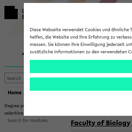
Diese Webseite verwendet Cookies und ähnliche Te
helfen, die Website und Ihre Erfahrung zu verbes
messen. Sie können Ihre Einwilligung jederzeit u
zusätzliche Informationen zu den verwendeten C
University
Research
Courses taug
my
Home
eKVV
Semester:
WiSe 2026/2027
SoSe 2026
Degree programme
selection
Search for modules
Faculty of Biology