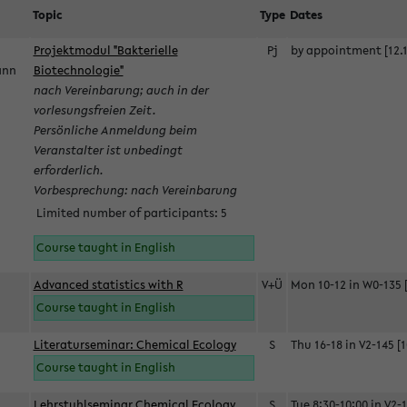
Topic
Type
Dates
Projektmodul "Bakterielle
Pj
by appointment [12.1
mann
Biotechnologie"
nach Vereinbarung; auch in der
vorlesungsfreien Zeit.
Persönliche Anmeldung beim
Veranstalter ist unbedingt
erforderlich.
Vorbesprechung: nach Vereinbarung
Limited number of participants: 5
Course taught in English
Advanced statistics with R
V+Ü
Mon 10-12 in W0-135 [
Course taught in English
Literaturseminar: Chemical Ecology
S
Thu 16-18 in V2-145 [1
Course taught in English
Lehrstuhlseminar Chemical Ecology
S
Tue 8:30-10:00 in V2-1