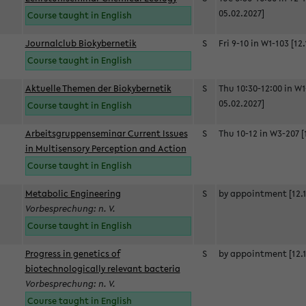
05.02.2027]
Course taught in English
Journalclub Biokybernetik
S
Fri 9-10 in W1-103 [12
Course taught in English
Aktuelle Themen der Biokybernetik
S
Thu 10:30-12:00 in W1
05.02.2027]
Course taught in English
Arbeitsgruppenseminar Current Issues
S
Thu 10-12 in W3-207 [
in Multisensory Perception and Action
Course taught in English
Metabolic Engineering
S
by appointment [12.1
Vorbesprechung: n. V.
Course taught in English
Progress in genetics of
S
by appointment [12.1
biotechnologically relevant bacteria
Vorbesprechung: n. V.
Course taught in English