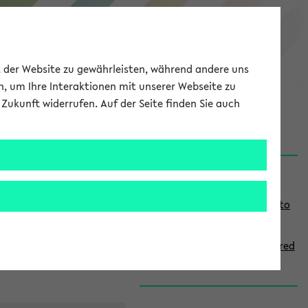
eKVV
ät der Website zu gewährleisten, während andere uns
h, um Ihre Interaktionen mit unserer Webseite zu
Zukunft widerrufen. Auf der Seite finden Sie auch
onal
MyUni
DE
LOG IN
S
Links
i
Use the combination search to
d
find specific lectures
e
How to indicate courses offered
b
in English
a