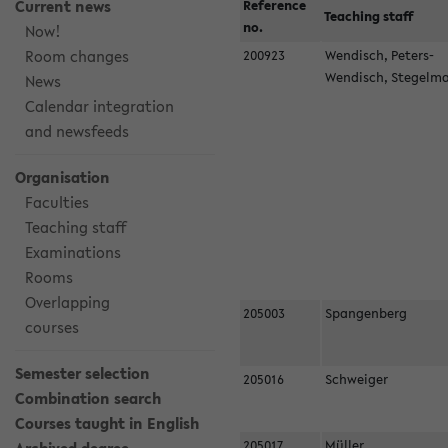
Current news
Reference
Teaching staff
no.
Now!
Room changes
200923
Wendisch, Peters-
Wendisch, Stegel
News
Calendar integration
and newsfeeds
Organisation
Faculties
Teaching staff
Examinations
Rooms
Overlapping
205003
Spangenberg
courses
Semester selection
205016
Schweiger
Combination search
Courses taught in English
205017
Müller