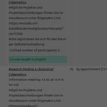
Cybernetics
Mögliche Projekte und
Projektbeschreibungen finden Sie im
Moodleraum unter folgendem Link:
https://moodle.uni-
bielefeld.de/mod/glossary/view.php?
id=713740
Bitte registrieren Sie sich für den Raum
per Selbsteinschreibung
Limited number of participants: 5
Course taught in English
Research Module A: Biological
Pj
by appointment [12.1
Cybernetics
Information meeting: 14.10. at 16 h in
W1-103
Mögliche Projekte und
Projektbeschreibungen finden Sie im
Moodleraum unter folgendem Link:
https://moodle.uni-