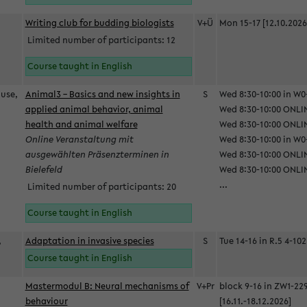
Writing club for budding biologists
V+Ü
Mon 15-17 [12.10.2026
Limited number of participants: 12
Course taught in English
ause,
Animal3 – Basics and new insights in
S
Wed 8:30-10:00 in W0-
applied animal behavior, animal
Wed 8:30-10:00 ONLIN
health and animal welfare
Wed 8:30-10:00 ONLINE
Online Veranstaltung mit
Wed 8:30-10:00 in W0-
ausgewählten Präsenzterminen in
Wed 8:30-10:00 ONLIN
Bielefeld
Wed 8:30-10:00 ONLIN
...
Limited number of participants: 20
Course taught in English
,
Adaptation in invasive species
S
Tue 14-16 in R.5 4-102
Course taught in English
Mastermodul B: Neural mechanisms of
V+Pr
block 9-16 in ZW1-22
behaviour
[16.11.-18.12.2026]