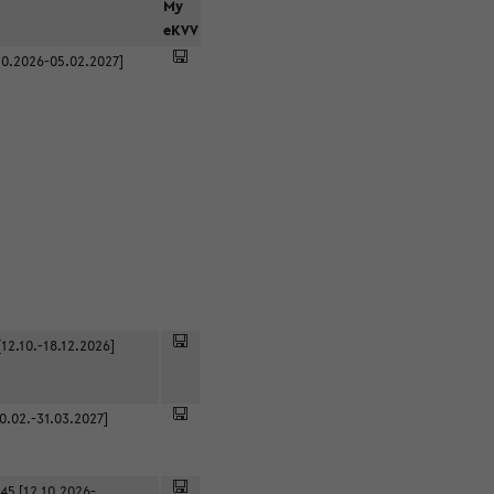
r
My
eKVV
0.2026-05.02.2027]
12.10.-18.12.2026]
0.02.-31.03.2027]
45 [12.10.2026-