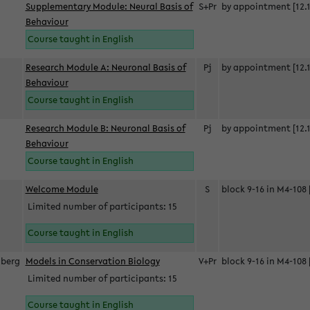
Supplementary Module: Neural Basis of
S+Pr
by appointment [12.1
Behaviour
Course taught in English
Research Module A: Neuronal Basis of
Pj
by appointment [12.1
Behaviour
Course taught in English
Research Module B: Neuronal Basis of
Pj
by appointment [12.1
Behaviour
Course taught in English
s
Welcome Module
S
block 9-16 in M4-108 
Limited number of participants: 15
Course taught in English
berg
Models in Conservation Biology
V+Pr
block 9-16 in M4-108 
Limited number of participants: 15
Course taught in English