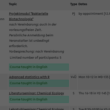
Topic
Type
Dates
Projektmodul "Bakterielle
Pj
by appointment [12.1
mann
Biotechnologie"
nach Vereinbarung; auch in der
vorlesungsfreien Zeit.
Persönliche Anmeldung beim
Veranstalter ist unbedingt
erforderlich.
Vorbesprechung: nach Vereinbarung
Limited number of participants: 5
Course taught in English
Advanced statistics with R
V+Ü
Mon 10-12 in W0-135 [
Course taught in English
Literaturseminar: Chemical Ecology
S
Thu 16-18 in V2-145 [1
Course taught in English
Lehrstuhlseminar Chemical Ecology
S
Tue 8:30-10:00 in V2-1