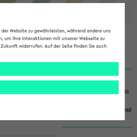
eKVV
ät der Website zu gewährleisten, während andere uns
h, um Ihre Interaktionen mit unserer Webseite zu
Zukunft widerrufen. Auf der Seite finden Sie auch
onal
MyUni
DE
LOG IN
S
Links
i
Use the combination search to
d
find specific lectures
e
How to indicate courses offered
b
in English
a