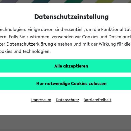
Datenschutzeinstellung
chnologien. Einige davon sind essentiell, um die Funktionalit
sern. Falls Sie zustimmen, verwenden wir Cookies und Daten auc
nter
Datenschutzerklärung
einsehen und mit der Wirkung für die 
ookies und Technologien.
Studies
Teaching
Internati
Alle akzeptieren
ht in English
Nur notwendige Cookies zulassen
Impressum
Datenschutz
Barrierefreiheit
Previous...