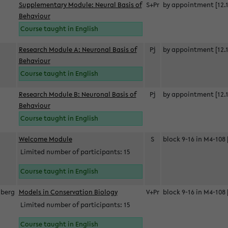
Supplementary Module: Neural Basis of
S+Pr
by appointment [12.1
Behaviour
Course taught in English
Research Module A: Neuronal Basis of
Pj
by appointment [12.1
Behaviour
Course taught in English
Research Module B: Neuronal Basis of
Pj
by appointment [12.1
Behaviour
Course taught in English
s
Welcome Module
S
block 9-16 in M4-108 
Limited number of participants: 15
Course taught in English
berg
Models in Conservation Biology
V+Pr
block 9-16 in M4-108 
Limited number of participants: 15
Course taught in English