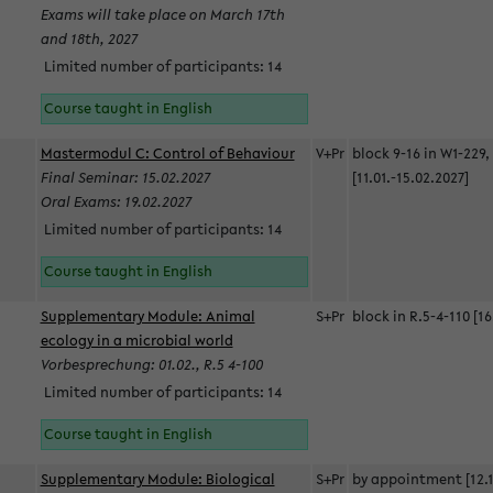
Exams will take place on March 17th
and 18th, 2027
Limited number of participants: 14
Course taught in English
Mastermodul C: Control of Behaviour
V+Pr
block 9-16 in W1-229,
Final Seminar: 15.02.2027
[11.01.-15.02.2027]
Oral Exams: 19.02.2027
Limited number of participants: 14
Course taught in English
Supplementary Module: Animal
S+Pr
block in R.5-4-110 [16
ecology in a microbial world
Vorbesprechung: 01.02., R.5 4-100
Limited number of participants: 14
Course taught in English
Supplementary Module: Biological
S+Pr
by appointment [12.1