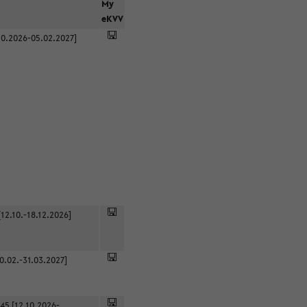
r
My
eKVV
0.2026-05.02.2027]
12.10.-18.12.2026]
0.02.-31.03.2027]
45 [12.10.2026-