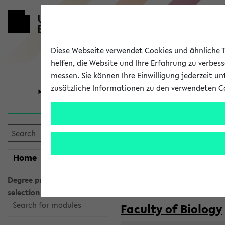
Diese Webseite verwendet Cookies und ähnliche Te
helfen, die Website und Ihre Erfahrung zu verbes
messen. Sie können Ihre Einwilligung jederzeit u
zusätzliche Informationen zu den verwendeten C
University
Research
Courses taug
my
Home
eKVV
Semester:
WiSe 2026/2027
SoSe 2026
Degree programme
selection
Search for modules
Faculty of Biology