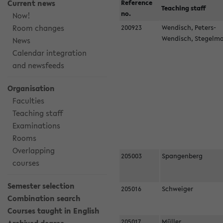
Current news
Reference
Teaching staff
no.
Now!
Room changes
200923
Wendisch, Peters-
Wendisch, Stegel
News
Calendar integration
and newsfeeds
Organisation
Faculties
Teaching staff
Examinations
Rooms
Overlapping
205003
Spangenberg
courses
Semester selection
205016
Schweiger
Combination search
Courses taught in English
205017
Müller