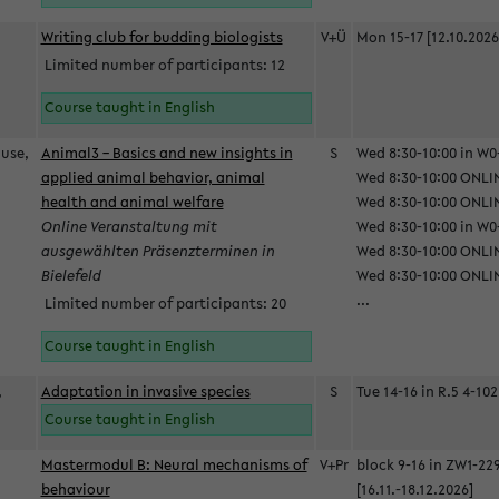
Writing club for budding biologists
V+Ü
Mon 15-17 [12.10.2026
Limited number of participants: 12
Course taught in English
ause,
Animal3 – Basics and new insights in
S
Wed 8:30-10:00 in W0-
applied animal behavior, animal
Wed 8:30-10:00 ONLIN
health and animal welfare
Wed 8:30-10:00 ONLINE
Online Veranstaltung mit
Wed 8:30-10:00 in W0-
ausgewählten Präsenzterminen in
Wed 8:30-10:00 ONLIN
Bielefeld
Wed 8:30-10:00 ONLIN
...
Limited number of participants: 20
Course taught in English
,
Adaptation in invasive species
S
Tue 14-16 in R.5 4-102
Course taught in English
Mastermodul B: Neural mechanisms of
V+Pr
block 9-16 in ZW1-22
behaviour
[16.11.-18.12.2026]