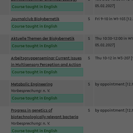
05.02.2027]
Course taught in English
Journalclub Biokybernetik
S
Fri 9-10 in W1-103 [12
Course taught in English
Aktuelle Themen der Biokybernetik
S
Thu 10:30-12:00 in W1
05.02.2027]
Course taught in English
Arbeitsgruppenseminar Current Issues
S
Thu 10-12 in W3-207 [
in Multisensory Perception and Action
Course taught in English
Metabolic Engineering
S
by appointment [12.1
Vorbesprechung: n. V.
Course taught in English
Progress in genetics of
S
by appointment [12.1
biotechnologically relevant bacteria
Vorbesprechung: n. V.
Course taught in English