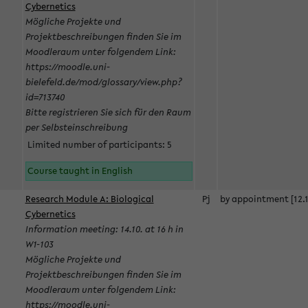
Cybernetics
Mögliche Projekte und
Projektbeschreibungen finden Sie im
Moodleraum unter folgendem Link:
https://moodle.uni-
bielefeld.de/mod/glossary/view.php?
id=713740
Bitte registrieren Sie sich für den Raum
per Selbsteinschreibung
Limited number of participants: 5
Course taught in English
Research Module A: Biological
Pj
by appointment [12.1
Cybernetics
Information meeting: 14.10. at 16 h in
W1-103
Mögliche Projekte und
Projektbeschreibungen finden Sie im
Moodleraum unter folgendem Link:
https://moodle.uni-