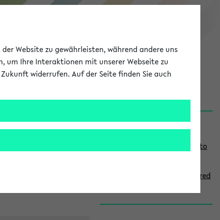
eKVV
ät der Website zu gewährleisten, während andere uns
h, um Ihre Interaktionen mit unserer Webseite zu
Zukunft widerrufen. Auf der Seite finden Sie auch
onal
MyUni
DE
LOG IN
S
Links
i
Use the combination search to
d
find specific lectures
e
How to indicate courses offered
b
in English
a