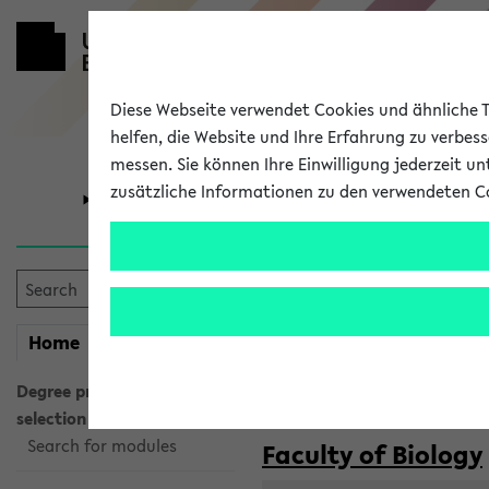
Diese Webseite verwendet Cookies und ähnliche Te
helfen, die Website und Ihre Erfahrung zu verbes
messen. Sie können Ihre Einwilligung jederzeit u
zusätzliche Informationen zu den verwendeten C
University
Research
Courses taug
my
Home
eKVV
Semester:
WiSe 2026/2027
SoSe 2026
Degree programme
selection
Search for modules
Faculty of Biology