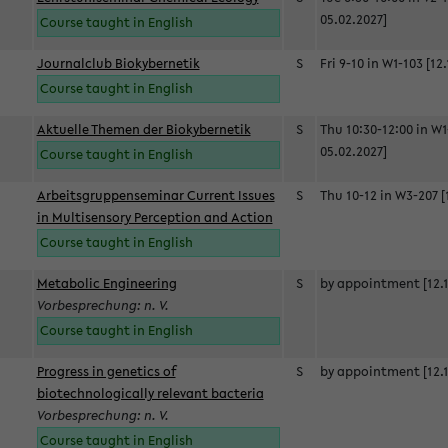
05.02.2027]
Course taught in English
Journalclub Biokybernetik
S
Fri 9-10 in W1-103 [12
Course taught in English
Aktuelle Themen der Biokybernetik
S
Thu 10:30-12:00 in W1
05.02.2027]
Course taught in English
Arbeitsgruppenseminar Current Issues
S
Thu 10-12 in W3-207 [
in Multisensory Perception and Action
Course taught in English
Metabolic Engineering
S
by appointment [12.1
Vorbesprechung: n. V.
Course taught in English
Progress in genetics of
S
by appointment [12.1
biotechnologically relevant bacteria
Vorbesprechung: n. V.
Course taught in English