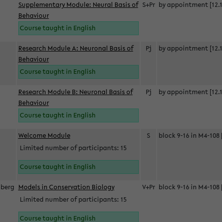
Supplementary Module: Neural Basis of
S+Pr
by appointment [12.1
Behaviour
Course taught in English
Research Module A: Neuronal Basis of
Pj
by appointment [12.1
Behaviour
Course taught in English
Research Module B: Neuronal Basis of
Pj
by appointment [12.1
Behaviour
Course taught in English
s
Welcome Module
S
block 9-16 in M4-108 
Limited number of participants: 15
Course taught in English
berg
Models in Conservation Biology
V+Pr
block 9-16 in M4-108 
Limited number of participants: 15
Course taught in English