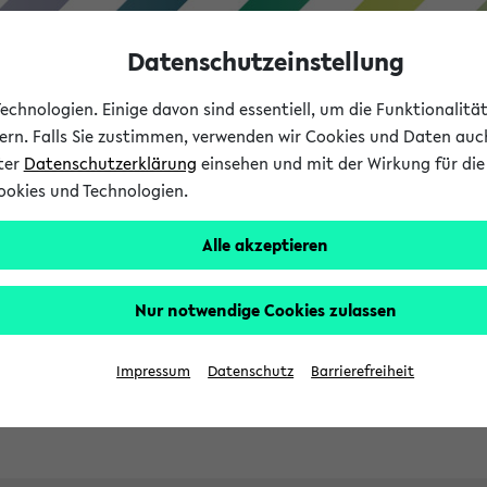
Datenschutzeinstellung
chnologien. Einige davon sind essentiell, um die Funktionalit
sern. Falls Sie zustimmen, verwenden wir Cookies und Daten auc
nter
Datenschutzerklärung
einsehen und mit der Wirkung für die 
ookies und Technologien.
Studies
Teaching
Internati
Alle akzeptieren
ht in English
Nur notwendige Cookies zulassen
Impressum
Datenschutz
Barrierefreiheit
Previous...