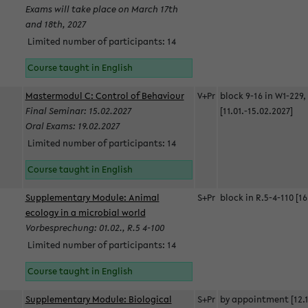
Exams will take place on March 17th
and 18th, 2027
Limited number of participants: 14
Course taught in English
Mastermodul C: Control of Behaviour
V+Pr
block 9-16 in W1-229,
Final Seminar: 15.02.2027
[11.01.-15.02.2027]
Oral Exams: 19.02.2027
Limited number of participants: 14
Course taught in English
Supplementary Module: Animal
S+Pr
block in R.5-4-110 [16
ecology in a microbial world
Vorbesprechung: 01.02., R.5 4-100
Limited number of participants: 14
Course taught in English
Supplementary Module: Biological
S+Pr
by appointment [12.1