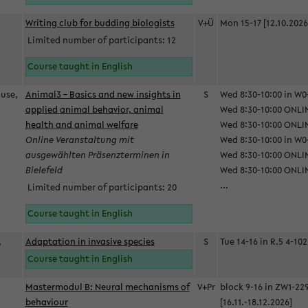
Writing club for budding biologists
V+Ü
Mon 15-17 [12.10.2026
Limited number of participants: 12
Course taught in English
ause,
Animal3 – Basics and new insights in
S
Wed 8:30-10:00 in W0-
applied animal behavior, animal
Wed 8:30-10:00 ONLIN
health and animal welfare
Wed 8:30-10:00 ONLINE
Online Veranstaltung mit
Wed 8:30-10:00 in W0-
ausgewählten Präsenzterminen in
Wed 8:30-10:00 ONLIN
Bielefeld
Wed 8:30-10:00 ONLIN
...
Limited number of participants: 20
Course taught in English
,
Adaptation in invasive species
S
Tue 14-16 in R.5 4-102
Course taught in English
Mastermodul B: Neural mechanisms of
V+Pr
block 9-16 in ZW1-22
behaviour
[16.11.-18.12.2026]