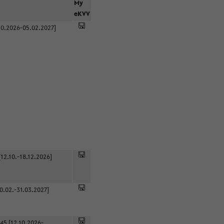
r
My
eKVV
0.2026-05.02.2027]
12.10.-18.12.2026]
0.02.-31.03.2027]
45 [12.10.2026-