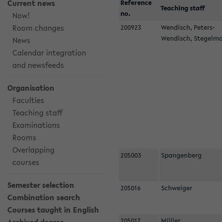
Current news
Reference
Teaching staff
no.
Now!
Room changes
200923
Wendisch, Peters-
Wendisch, Stegel
News
Calendar integration
and newsfeeds
Organisation
Faculties
Teaching staff
Examinations
Rooms
Overlapping
205003
Spangenberg
courses
Semester selection
205016
Schweiger
Combination search
Courses taught in English
205017
Müller