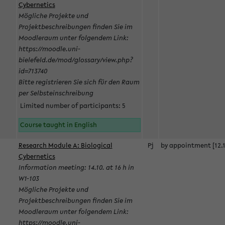
Cybernetics
Mögliche Projekte und
Projektbeschreibungen finden Sie im
Moodleraum unter folgendem Link:
https://moodle.uni-
bielefeld.de/mod/glossary/view.php?
id=713740
Bitte registrieren Sie sich für den Raum
per Selbsteinschreibung
Limited number of participants: 5
Course taught in English
Research Module A: Biological
Pj
by appointment [12.1
Cybernetics
Information meeting: 14.10. at 16 h in
W1-103
Mögliche Projekte und
Projektbeschreibungen finden Sie im
Moodleraum unter folgendem Link:
https://moodle.uni-