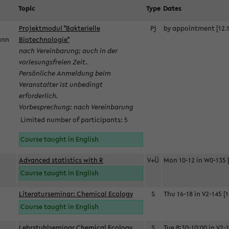
Topic
Type
Dates
Projektmodul "Bakterielle
Pj
by appointment [12.1
mann
Biotechnologie"
nach Vereinbarung; auch in der
vorlesungsfreien Zeit.
Persönliche Anmeldung beim
Veranstalter ist unbedingt
erforderlich.
Vorbesprechung: nach Vereinbarung
Limited number of participants: 5
Course taught in English
Advanced statistics with R
V+Ü
Mon 10-12 in W0-135 [
Course taught in English
Literaturseminar: Chemical Ecology
S
Thu 16-18 in V2-145 [1
Course taught in English
Lehrstuhlseminar Chemical Ecology
S
Tue 8:30-10:00 in V2-1