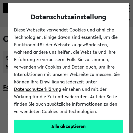
Datenschutzeinstellung
eKVV
Diese Webseite verwendet Cookies und ähnliche
Courses taught in English
Technologien. Einige davon sind essentiell, um die
Funktionalität der Website zu gewährleisten,
während andere uns helfen, die Website und Ihre
Semester:
Erfahrung zu verbessern. Falls Sie zustimmen,
WiSe 2026/2027
SoSe 2026
Previous...
verwenden wir Cookies und Daten auch, um Ihre
Interaktionen mit unserer Webseite zu messen. Sie
können Ihre Einwilligung jederzeit unter
Faculty of Biology
Datenschutzerklärung
einsehen und mit der
Wirkung für die Zukunft widerrufen. Auf der Seite
finden Sie auch zusätzliche Informationen zu den
200923
verwendeten Cookies und Technologien.
Alle akzeptieren
Wendisch, Peters-Wendisch, Stegelmann