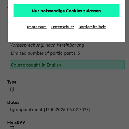
Nur notwendige Cookies zulassen
Projektmodul "Bakterielle Biotechnologie"
nach Vereinbarung; auch in der vorlesungsfreien Zeit.
Impressum
Datenschutz
Barrierefreiheit
Persönliche Anmeldung beim Veranstalter ist unbedingt
erforderlich.
Vorbesprechung: nach Vereinbarung
Limited number of participants: 5
Course taught in English
Pj
by appointment [12.10.2026-05.02.2027]