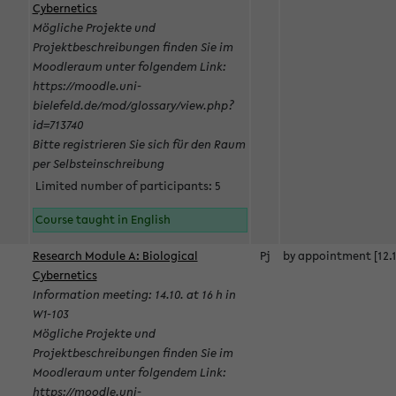
Cybernetics
Mögliche Projekte und
Projektbeschreibungen finden Sie im
Moodleraum unter folgendem Link:
https://moodle.uni-
bielefeld.de/mod/glossary/view.php?
id=713740
Bitte registrieren Sie sich für den Raum
per Selbsteinschreibung
Limited number of participants: 5
Course taught in English
Research Module A: Biological
Pj
by appointment [12.1
Cybernetics
Information meeting: 14.10. at 16 h in
W1-103
Mögliche Projekte und
Projektbeschreibungen finden Sie im
Moodleraum unter folgendem Link:
https://moodle.uni-