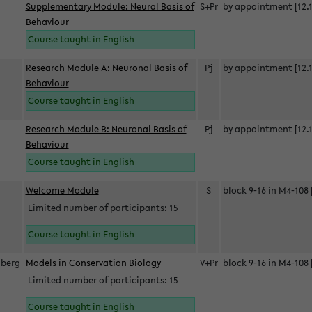
Supplementary Module: Neural Basis of
S+Pr
by appointment [12.1
Behaviour
Course taught in English
Research Module A: Neuronal Basis of
Pj
by appointment [12.1
Behaviour
Course taught in English
Research Module B: Neuronal Basis of
Pj
by appointment [12.1
Behaviour
Course taught in English
s
Welcome Module
S
block 9-16 in M4-108 
Limited number of participants: 15
Course taught in English
berg
Models in Conservation Biology
V+Pr
block 9-16 in M4-108 
Limited number of participants: 15
Course taught in English