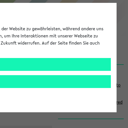
eKVV
ät der Website zu gewährleisten, während andere uns
h, um Ihre Interaktionen mit unserer Webseite zu
Zukunft widerrufen. Auf der Seite finden Sie auch
onal
MyUni
DE
LOG IN
S
Links
i
Use the combination search to
d
find specific lectures
e
How to indicate courses offered
b
in English
a