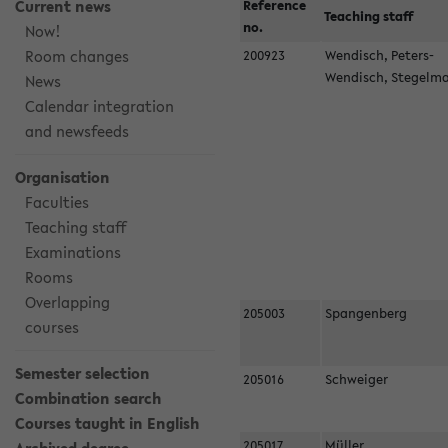
Current news
Reference
Teaching staff
no.
Now!
Room changes
200923
Wendisch, Peters-
Wendisch, Stegel
News
Calendar integration
and newsfeeds
Organisation
Faculties
Teaching staff
Examinations
Rooms
Overlapping
205003
Spangenberg
courses
Semester selection
205016
Schweiger
Combination search
Courses taught in English
205017
Müller