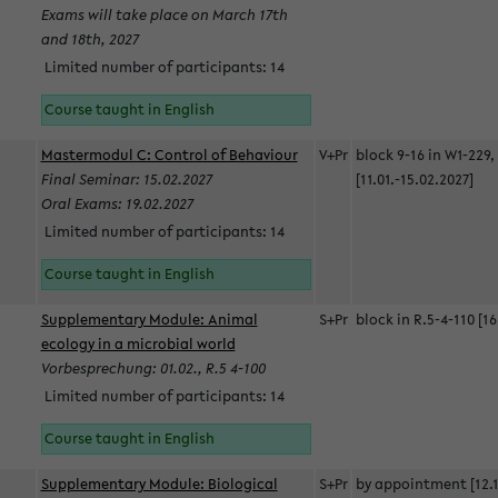
Exams will take place on March 17th
and 18th, 2027
Limited number of participants: 14
Course taught in English
Mastermodul C: Control of Behaviour
V+Pr
block 9-16 in W1-229,
Final Seminar: 15.02.2027
[11.01.-15.02.2027]
Oral Exams: 19.02.2027
Limited number of participants: 14
Course taught in English
Supplementary Module: Animal
S+Pr
block in R.5-4-110 [16
ecology in a microbial world
Vorbesprechung: 01.02., R.5 4-100
Limited number of participants: 14
Course taught in English
Supplementary Module: Biological
S+Pr
by appointment [12.1