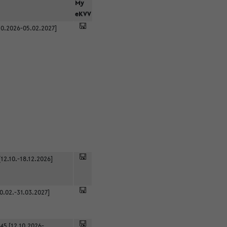
r
My
eKVV
0.2026-05.02.2027]
12.10.-18.12.2026]
0.02.-31.03.2027]
45 [12.10.2026-