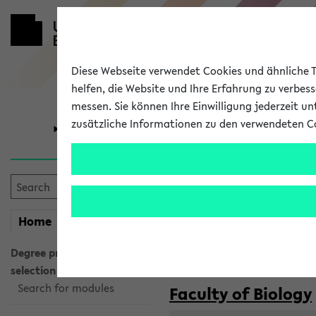
Diese Webseite verwendet Cookies und ähnliche Te
helfen, die Website und Ihre Erfahrung zu verbes
messen. Sie können Ihre Einwilligung jederzeit u
zusätzliche Informationen zu den verwendeten C
University
Research
Courses taug
my
Home
eKVV
Semester:
WiSe 2026/2027
SoSe 2026
Degree programme
selection
Search for modules
Faculty of Biology