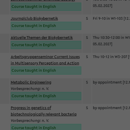
05.02.2027]
Course taught in English
Journalclub Biokybernetik
S
Fri 9-10 in W1-103 [12
Course taught in English
Aktuelle Themen der Biokybernetik
S
Thu 10:30-12:00 in W1
05.02.2027]
Course taught in English
Arbeitsgruppenseminar Current Issues
S
Thu 10-12 in W3-207 [
in Multisensory Perception and Action
Course taught in English
Metabolic Engineering
S
by appointment [12.1
Vorbesprechung: n. V.
Course taught in English
Progress in genetics of
S
by appointment [12.1
biotechnologically relevant bacteria
Vorbesprechung: n. V.
Course taught in English