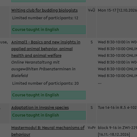
Writing club for budding biologists
V+Ü
Mon 15-17 [12.10.2026
Limited number of participants: 12
Course taught in English
ause,
Animal3 – Basics and new insights in
S
Wed 8:30-10:00 in W0-
applied animal behavior, animal
Wed 8:30-10:00 ONLIN
health and animal welfare
Wed 8:30-10:00 ONLINE
Online Veranstaltung mit
Wed 8:30-10:00 in W0-
ausgewählten Präsenzterminen in
Wed 8:30-10:00 ONLIN
Bielefeld
Wed 8:30-10:00 ONLIN
...
Limited number of participants: 20
Course taught in English
,
Adaptation in invasive species
S
Tue 14-16 in R.5 4-102
Course taught in English
Mastermodul B: Neural mechanisms of
V+Pr
block 9-16 in ZW1-22
behaviour
[16.11.-18.12.2026]