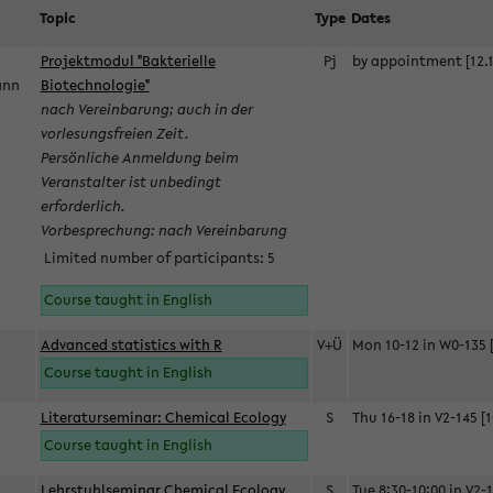
Topic
Type
Dates
Projektmodul "Bakterielle
Pj
by appointment [12.1
mann
Biotechnologie"
nach Vereinbarung; auch in der
vorlesungsfreien Zeit.
Persönliche Anmeldung beim
Veranstalter ist unbedingt
erforderlich.
Vorbesprechung: nach Vereinbarung
Limited number of participants: 5
Course taught in English
Advanced statistics with R
V+Ü
Mon 10-12 in W0-135 [
Course taught in English
Literaturseminar: Chemical Ecology
S
Thu 16-18 in V2-145 [1
Course taught in English
Lehrstuhlseminar Chemical Ecology
S
Tue 8:30-10:00 in V2-1