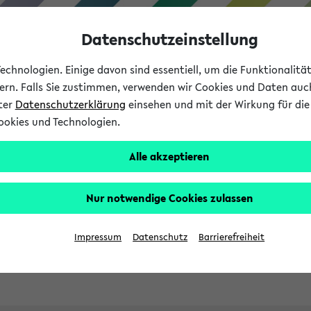
Datenschutzeinstellung
chnologien. Einige davon sind essentiell, um die Funktionalit
sern. Falls Sie zustimmen, verwenden wir Cookies und Daten auc
nter
Datenschutzerklärung
einsehen und mit der Wirkung für die 
ookies und Technologien.
Studies
Teaching
Internati
Alle akzeptieren
ht in English
Nur notwendige Cookies zulassen
Impressum
Datenschutz
Barrierefreiheit
Previous...