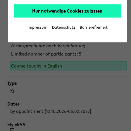
Nur notwendige Cookies zulassen
Projektmodul "Bakterielle Biotechnologie"
nach Vereinbarung; auch in der vorlesungsfreien Zeit.
Impressum
Datenschutz
Barrierefreiheit
Persönliche Anmeldung beim Veranstalter ist unbedingt
erforderlich.
Vorbesprechung: nach Vereinbarung
Limited number of participants: 5
Course taught in English
Pj
by appointment [12.10.2026-05.02.2027]