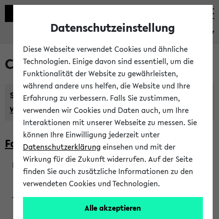
Datenschutzeinstellung
eKVV
Diese Webseite verwendet Cookies und ähnliche
Courses taught in English
Technologien. Einige davon sind essentiell, um die
Funktionalität der Website zu gewährleisten,
während andere uns helfen, die Website und Ihre
Semester:
Erfahrung zu verbessern. Falls Sie zustimmen,
WiSe 2026/2027
SoSe 2026
Previous...
verwenden wir Cookies und Daten auch, um Ihre
Interaktionen mit unserer Webseite zu messen. Sie
können Ihre Einwilligung jederzeit unter
Faculty of Biology
Datenschutzerklärung
einsehen und mit der
Wirkung für die Zukunft widerrufen. Auf der Seite
finden Sie auch zusätzliche Informationen zu den
200923
verwendeten Cookies und Technologien.
Alle akzeptieren
Wendisch, Peters-Wendisch, Stegelmann