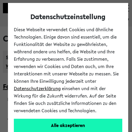
Datenschutzeinstellung
eKVV
Diese Webseite verwendet Cookies und ähnliche
Courses taught in English
Technologien. Einige davon sind essentiell, um die
Funktionalität der Website zu gewährleisten,
während andere uns helfen, die Website und Ihre
Semester:
Erfahrung zu verbessern. Falls Sie zustimmen,
WiSe 2026/2027
SoSe 2026
Previous...
verwenden wir Cookies und Daten auch, um Ihre
Interaktionen mit unserer Webseite zu messen. Sie
können Ihre Einwilligung jederzeit unter
Faculty of Biology
Datenschutzerklärung
einsehen und mit der
Wirkung für die Zukunft widerrufen. Auf der Seite
finden Sie auch zusätzliche Informationen zu den
200923
verwendeten Cookies und Technologien.
Alle akzeptieren
Wendisch, Peters-Wendisch, Stegelmann