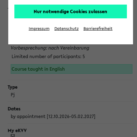
Nur notwendige Cookies zulassen
Projektmodul "Bakterielle Biotechnologie"
nach Vereinbarung; auch in der vorlesungsfreien Zeit.
Impressum
Datenschutz
Barrierefreiheit
Persönliche Anmeldung beim Veranstalter ist unbedingt
erforderlich.
Vorbesprechung: nach Vereinbarung
Limited number of participants: 5
Course taught in English
Pj
by appointment [12.10.2026-05.02.2027]