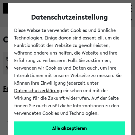
Datenschutzeinstellung
eKVV
Diese Webseite verwendet Cookies und ähnliche
Courses taught in English
Technologien. Einige davon sind essentiell, um die
Funktionalität der Website zu gewährleisten,
während andere uns helfen, die Website und Ihre
Semester:
Erfahrung zu verbessern. Falls Sie zustimmen,
WiSe 2026/2027
SoSe 2026
Previous...
verwenden wir Cookies und Daten auch, um Ihre
Interaktionen mit unserer Webseite zu messen. Sie
können Ihre Einwilligung jederzeit unter
Faculty of Biology
Datenschutzerklärung
einsehen und mit der
Wirkung für die Zukunft widerrufen. Auf der Seite
finden Sie auch zusätzliche Informationen zu den
200923
verwendeten Cookies und Technologien.
Alle akzeptieren
Wendisch, Peters-Wendisch, Stegelmann