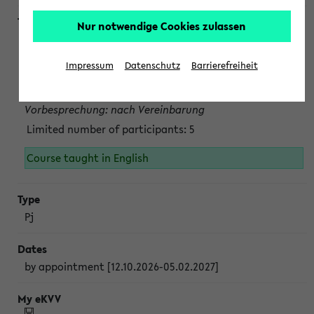
Nur notwendige Cookies zulassen
Projektmodul "Bakterielle Biotechnologie"
nach Vereinbarung; auch in der vorlesungsfreien Zeit.
Impressum
Datenschutz
Barrierefreiheit
Persönliche Anmeldung beim Veranstalter ist unbedingt
erforderlich.
Vorbesprechung: nach Vereinbarung
Limited number of participants: 5
Course taught in English
Pj
by appointment [12.10.2026-05.02.2027]