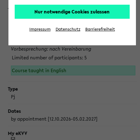
Nur notwendige Cookies zulassen
Projektmodul "Bakterielle Biotechnologie"
nach Vereinbarung; auch in der vorlesungsfreien Zeit.
Impressum
Datenschutz
Barrierefreiheit
Persönliche Anmeldung beim Veranstalter ist unbedingt
erforderlich.
Vorbesprechung: nach Vereinbarung
Limited number of participants: 5
Course taught in English
Pj
by appointment [12.10.2026-05.02.2027]