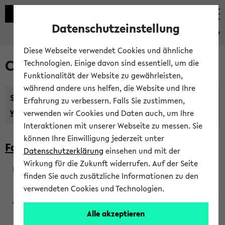
Datenschutzeinstellung
eKVV
Diese Webseite verwendet Cookies und ähnliche
Courses taught in English
Technologien. Einige davon sind essentiell, um die
Funktionalität der Website zu gewährleisten,
während andere uns helfen, die Website und Ihre
Semester:
Erfahrung zu verbessern. Falls Sie zustimmen,
WiSe 2026/2027
SoSe 2026
Previous...
verwenden wir Cookies und Daten auch, um Ihre
Interaktionen mit unserer Webseite zu messen. Sie
können Ihre Einwilligung jederzeit unter
Faculty of Biology
Datenschutzerklärung
einsehen und mit der
Wirkung für die Zukunft widerrufen. Auf der Seite
finden Sie auch zusätzliche Informationen zu den
200923
verwendeten Cookies und Technologien.
Alle akzeptieren
Wendisch, Peters-Wendisch, Stegelmann