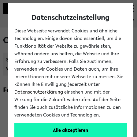
Datenschutzeinstellung
eKVV
Diese Webseite verwendet Cookies und ähnliche
Courses taught in English
Technologien. Einige davon sind essentiell, um die
Funktionalität der Website zu gewährleisten,
während andere uns helfen, die Website und Ihre
Semester:
Erfahrung zu verbessern. Falls Sie zustimmen,
WiSe 2026/2027
SoSe 2026
Previous...
verwenden wir Cookies und Daten auch, um Ihre
Interaktionen mit unserer Webseite zu messen. Sie
können Ihre Einwilligung jederzeit unter
Faculty of Biology
Datenschutzerklärung
einsehen und mit der
Wirkung für die Zukunft widerrufen. Auf der Seite
finden Sie auch zusätzliche Informationen zu den
200923
verwendeten Cookies und Technologien.
Alle akzeptieren
Wendisch, Peters-Wendisch, Stegelmann