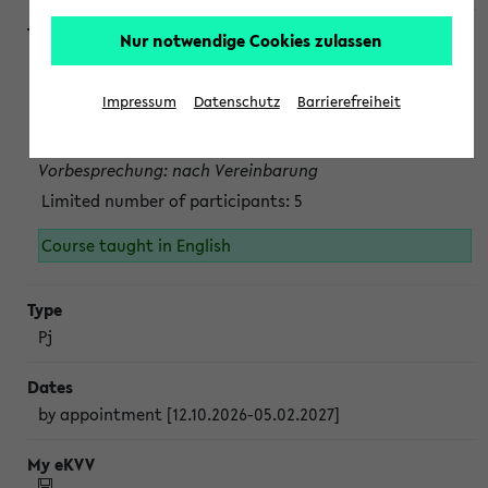
Nur notwendige Cookies zulassen
Projektmodul "Bakterielle Biotechnologie"
nach Vereinbarung; auch in der vorlesungsfreien Zeit.
Impressum
Datenschutz
Barrierefreiheit
Persönliche Anmeldung beim Veranstalter ist unbedingt
erforderlich.
Vorbesprechung: nach Vereinbarung
Limited number of participants: 5
Course taught in English
Pj
by appointment [12.10.2026-05.02.2027]