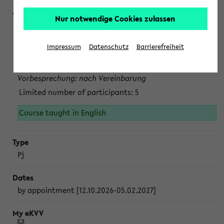
Nur notwendige Cookies zulassen
Projektmodul "Bakterielle Biotechnologie"
nach Vereinbarung; auch in der vorlesungsfreien Zeit.
Impressum
Datenschutz
Barrierefreiheit
Persönliche Anmeldung beim Veranstalter ist unbedingt
erforderlich.
Vorbesprechung: nach Vereinbarung
Limited number of participants: 5
Course taught in English
Pj
by appointment [12.10.2026-05.02.2027]