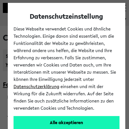
Datenschutzeinstellung
eKVV
Diese Webseite verwendet Cookies und ähnliche
Courses taught in English
Technologien. Einige davon sind essentiell, um die
Funktionalität der Website zu gewährleisten,
während andere uns helfen, die Website und Ihre
Semester:
Erfahrung zu verbessern. Falls Sie zustimmen,
WiSe 2026/2027
SoSe 2026
Previous...
verwenden wir Cookies und Daten auch, um Ihre
Interaktionen mit unserer Webseite zu messen. Sie
können Ihre Einwilligung jederzeit unter
Faculty of Biology
Datenschutzerklärung
einsehen und mit der
Wirkung für die Zukunft widerrufen. Auf der Seite
finden Sie auch zusätzliche Informationen zu den
200923
verwendeten Cookies und Technologien.
Alle akzeptieren
Wendisch, Peters-Wendisch, Stegelmann