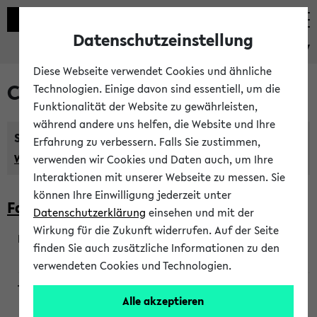
Datenschutzeinstellung
eKVV
Diese Webseite verwendet Cookies und ähnliche
Courses taught in English
Technologien. Einige davon sind essentiell, um die
Funktionalität der Website zu gewährleisten,
während andere uns helfen, die Website und Ihre
Semester:
Erfahrung zu verbessern. Falls Sie zustimmen,
WiSe 2026/2027
SoSe 2026
Previous...
verwenden wir Cookies und Daten auch, um Ihre
Interaktionen mit unserer Webseite zu messen. Sie
können Ihre Einwilligung jederzeit unter
Faculty of Biology
Datenschutzerklärung
einsehen und mit der
Wirkung für die Zukunft widerrufen. Auf der Seite
finden Sie auch zusätzliche Informationen zu den
200923
verwendeten Cookies und Technologien.
Alle akzeptieren
Wendisch, Peters-Wendisch, Stegelmann