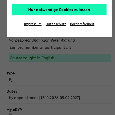
Nur notwendige Cookies zulassen
Projektmodul "Bakterielle Biotechnologie"
nach Vereinbarung; auch in der vorlesungsfreien Zeit.
Impressum
Datenschutz
Barrierefreiheit
Persönliche Anmeldung beim Veranstalter ist unbedingt
erforderlich.
Vorbesprechung: nach Vereinbarung
Limited number of participants: 5
Course taught in English
Pj
by appointment [12.10.2026-05.02.2027]