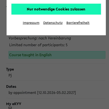
Nur notwendige Cookies zulassen
Projektmodul "Bakterielle Biotechnologie"
nach Vereinbarung; auch in der vorlesungsfreien Zeit.
Impressum
Datenschutz
Barrierefreiheit
Persönliche Anmeldung beim Veranstalter ist unbedingt
erforderlich.
Vorbesprechung: nach Vereinbarung
Limited number of participants: 5
Course taught in English
Pj
by appointment [12.10.2026-05.02.2027]