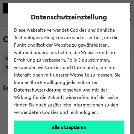
Datenschutzeinstellung
eKVV
Diese Webseite verwendet Cookies und ähnliche
Courses taught in English
Technologien. Einige davon sind essentiell, um die
Funktionalität der Website zu gewährleisten,
während andere uns helfen, die Website und Ihre
Semester:
Erfahrung zu verbessern. Falls Sie zustimmen,
WiSe 2026/2027
SoSe 2026
Previous...
verwenden wir Cookies und Daten auch, um Ihre
Interaktionen mit unserer Webseite zu messen. Sie
können Ihre Einwilligung jederzeit unter
Faculty of Biology
Datenschutzerklärung
einsehen und mit der
Wirkung für die Zukunft widerrufen. Auf der Seite
finden Sie auch zusätzliche Informationen zu den
200923
verwendeten Cookies und Technologien.
Alle akzeptieren
Wendisch, Peters-Wendisch, Stegelmann