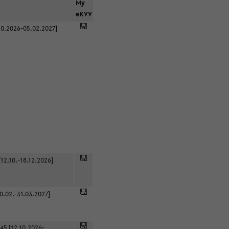
r
My
eKVV
0.2026-05.02.2027]
12.10.-18.12.2026]
0.02.-31.03.2027]
45 [12.10.2026-