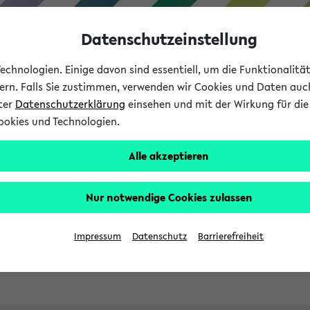
Datenschutzeinstellung
chnologien. Einige davon sind essentiell, um die Funktionalit
sern. Falls Sie zustimmen, verwenden wir Cookies und Daten auc
nter
Datenschutzerklärung
einsehen und mit der Wirkung für die 
ookies und Technologien.
Studies
Teaching
Internati
Alle akzeptieren
ht in English
Nur notwendige Cookies zulassen
Impressum
Datenschutz
Barrierefreiheit
Previous...