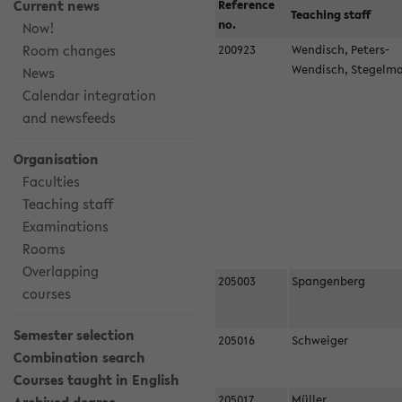
Current news
Reference
Teaching staff
no.
Now!
Room changes
200923
Wendisch, Peters-
Wendisch, Stegel
News
Calendar integration
and newsfeeds
Organisation
Faculties
Teaching staff
Examinations
Rooms
Overlapping
205003
Spangenberg
courses
Semester selection
205016
Schweiger
Combination search
Courses taught in English
205017
Müller