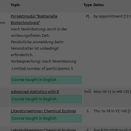
Topic
Type
Dates
Projektmodul "Bakterielle
Pj
by appointment [12.1
mann
Biotechnologie"
nach Vereinbarung; auch in der
vorlesungsfreien Zeit.
Persönliche Anmeldung beim
Veranstalter ist unbedingt
erforderlich.
Vorbesprechung: nach Vereinbarung
Limited number of participants: 5
Course taught in English
Advanced statistics with R
V+Ü
Mon 10-12 in W0-135 [
Course taught in English
Literaturseminar: Chemical Ecology
S
Thu 16-18 in V2-145 [1
Course taught in English
Lehrstuhlseminar Chemical Ecology
S
Tue 8:30-10:00 in V2-1