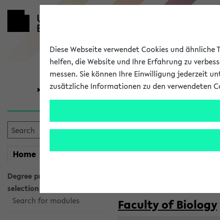
Diese Webseite verwendet Cookies und ähnliche Te
helfen, die Website und Ihre Erfahrung zu verbes
messen. Sie können Ihre Einwilligung jederzeit u
zusätzliche Informationen zu den verwendeten C
University
Research
Courses taug
my
Home
eKVV
Semester:
WiSe 2026/2027
SoSe 2026
Degree programme
selection
Search for modules
Faculty of Biology