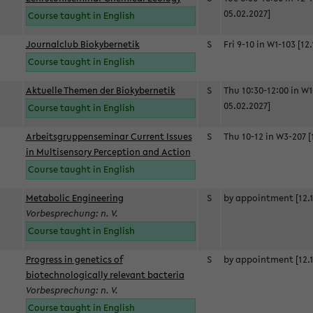
05.02.2027]
Course taught in English
Journalclub Biokybernetik
S
Fri 9-10 in W1-103 [12
Course taught in English
Aktuelle Themen der Biokybernetik
S
Thu 10:30-12:00 in W1
05.02.2027]
Course taught in English
Arbeitsgruppenseminar Current Issues
S
Thu 10-12 in W3-207 [
in Multisensory Perception and Action
Course taught in English
Metabolic Engineering
S
by appointment [12.1
Vorbesprechung: n. V.
Course taught in English
Progress in genetics of
S
by appointment [12.1
biotechnologically relevant bacteria
Vorbesprechung: n. V.
Course taught in English