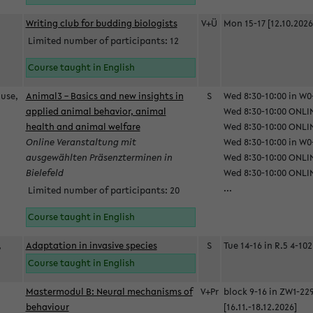
Writing club for budding biologists
V+Ü
Mon 15-17 [12.10.2026
Limited number of participants: 12
Course taught in English
ause,
Animal3 – Basics and new insights in
S
Wed 8:30-10:00 in W0-
applied animal behavior, animal
Wed 8:30-10:00 ONLIN
health and animal welfare
Wed 8:30-10:00 ONLINE
Online Veranstaltung mit
Wed 8:30-10:00 in W0-
ausgewählten Präsenzterminen in
Wed 8:30-10:00 ONLIN
Bielefeld
Wed 8:30-10:00 ONLIN
...
Limited number of participants: 20
Course taught in English
,
Adaptation in invasive species
S
Tue 14-16 in R.5 4-102
Course taught in English
Mastermodul B: Neural mechanisms of
V+Pr
block 9-16 in ZW1-22
behaviour
[16.11.-18.12.2026]