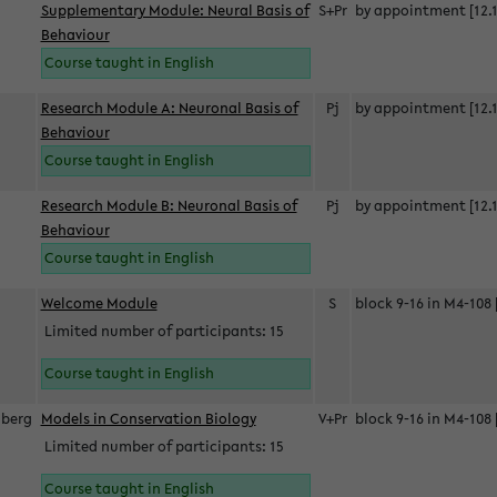
Supplementary Module: Neural Basis of
S+Pr
by appointment [12.1
Behaviour
Course taught in English
Research Module A: Neuronal Basis of
Pj
by appointment [12.1
Behaviour
Course taught in English
Research Module B: Neuronal Basis of
Pj
by appointment [12.1
Behaviour
Course taught in English
s
Welcome Module
S
block 9-16 in M4-108 
Limited number of participants: 15
Course taught in English
berg
Models in Conservation Biology
V+Pr
block 9-16 in M4-108 
Limited number of participants: 15
Course taught in English