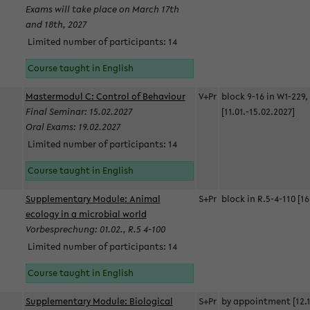
Exams will take place on March 17th
and 18th, 2027
Limited number of participants: 14
Course taught in English
Mastermodul C: Control of Behaviour
V+Pr
block 9-16 in W1-229,
Final Seminar: 15.02.2027
[11.01.-15.02.2027]
Oral Exams: 19.02.2027
Limited number of participants: 14
Course taught in English
Supplementary Module: Animal
S+Pr
block in R.5-4-110 [16
ecology in a microbial world
Vorbesprechung: 01.02., R.5 4-100
Limited number of participants: 14
Course taught in English
Supplementary Module: Biological
S+Pr
by appointment [12.1