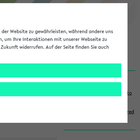
eKVV
ät der Website zu gewährleisten, während andere uns
h, um Ihre Interaktionen mit unserer Webseite zu
Zukunft widerrufen. Auf der Seite finden Sie auch
onal
MyUni
DE
LOG IN
S
Links
i
Use the combination search to
d
find specific lectures
e
How to indicate courses offered
b
in English
a