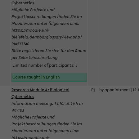
Cybernetics
Mögliche Projekte und
Projektbeschreibungen finden Sie im
Moodleraum unter folgendem Link:
https://moodle.uni-
bielefeld.de/mod/glossary/view.php?
id=713740
Bitte registrieren Sie sich für den Raum
per Selbsteinschreibung
Limited number of participants: 5
Course taught in English
Research Module A: Biological
Pj
by appointment [12.1
Cybernetics
Information meeting: 14.10. at 16 h in
W1-103
Mögliche Projekte und
Projektbeschreibungen finden Sie im
Moodleraum unter folgendem Link:
https://moodle.uni-