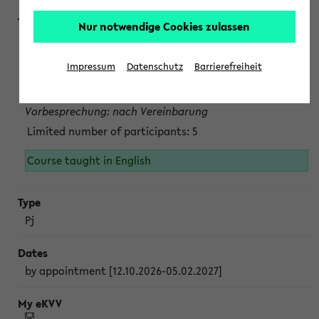
Nur notwendige Cookies zulassen
Projektmodul "Bakterielle Biotechnologie"
nach Vereinbarung; auch in der vorlesungsfreien Zeit.
Impressum
Datenschutz
Barrierefreiheit
Persönliche Anmeldung beim Veranstalter ist unbedingt
erforderlich.
Vorbesprechung: nach Vereinbarung
Limited number of participants: 5
Course taught in English
Pj
by appointment [12.10.2026-05.02.2027]