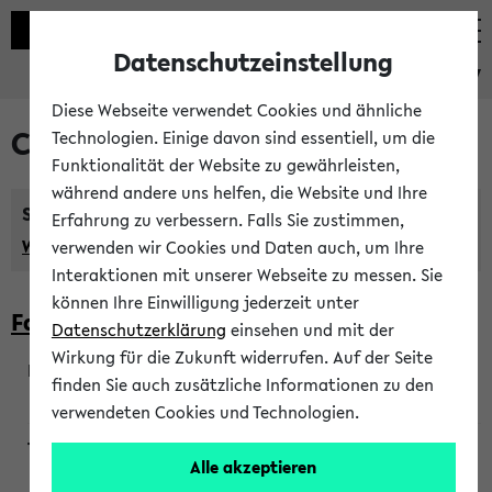
Datenschutzeinstellung
eKVV
Diese Webseite verwendet Cookies und ähnliche
Courses taught in English
Technologien. Einige davon sind essentiell, um die
Funktionalität der Website zu gewährleisten,
während andere uns helfen, die Website und Ihre
Semester:
Erfahrung zu verbessern. Falls Sie zustimmen,
WiSe 2026/2027
SoSe 2026
Previous...
verwenden wir Cookies und Daten auch, um Ihre
Interaktionen mit unserer Webseite zu messen. Sie
können Ihre Einwilligung jederzeit unter
Faculty of Biology
Datenschutzerklärung
einsehen und mit der
Wirkung für die Zukunft widerrufen. Auf der Seite
finden Sie auch zusätzliche Informationen zu den
200923
verwendeten Cookies und Technologien.
Alle akzeptieren
Wendisch, Peters-Wendisch, Stegelmann