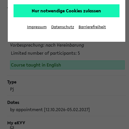
Nur notwendige Cookies zulassen
Projektmodul "Bakterielle Biotechnologie"
nach Vereinbarung; auch in der vorlesungsfreien Zeit.
Impressum
Datenschutz
Barrierefreiheit
Persönliche Anmeldung beim Veranstalter ist unbedingt
erforderlich.
Vorbesprechung: nach Vereinbarung
Limited number of participants: 5
Course taught in English
Pj
by appointment [12.10.2026-05.02.2027]