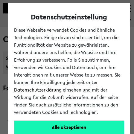
Datenschutzeinstellung
eKVV
Diese Webseite verwendet Cookies und ähnliche
Courses taught in English
Technologien. Einige davon sind essentiell, um die
Funktionalität der Website zu gewährleisten,
während andere uns helfen, die Website und Ihre
Semester:
Erfahrung zu verbessern. Falls Sie zustimmen,
WiSe 2026/2027
SoSe 2026
Previous...
verwenden wir Cookies und Daten auch, um Ihre
Interaktionen mit unserer Webseite zu messen. Sie
können Ihre Einwilligung jederzeit unter
Faculty of Biology
Datenschutzerklärung
einsehen und mit der
Wirkung für die Zukunft widerrufen. Auf der Seite
finden Sie auch zusätzliche Informationen zu den
200923
verwendeten Cookies und Technologien.
Alle akzeptieren
Wendisch, Peters-Wendisch, Stegelmann