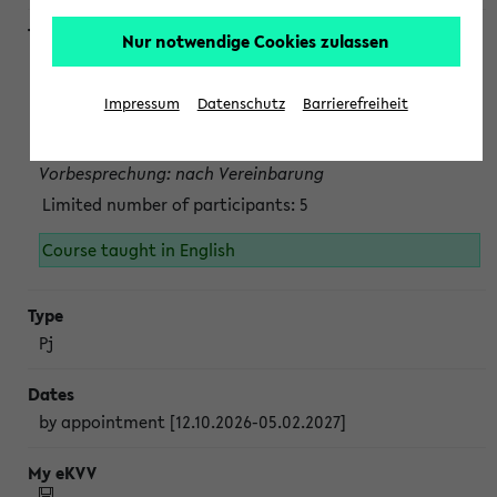
Nur notwendige Cookies zulassen
Projektmodul "Bakterielle Biotechnologie"
nach Vereinbarung; auch in der vorlesungsfreien Zeit.
Impressum
Datenschutz
Barrierefreiheit
Persönliche Anmeldung beim Veranstalter ist unbedingt
erforderlich.
Vorbesprechung: nach Vereinbarung
Limited number of participants: 5
Course taught in English
Pj
by appointment [12.10.2026-05.02.2027]