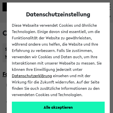
Datenschutzeinstellung
eKVV
Diese Webseite verwendet Cookies und ähnliche
Courses taught in English
Technologien. Einige davon sind essentiell, um die
Funktionalität der Website zu gewährleisten,
während andere uns helfen, die Website und Ihre
Semester:
Erfahrung zu verbessern. Falls Sie zustimmen,
WiSe 2026/2027
SoSe 2026
Previous...
verwenden wir Cookies und Daten auch, um Ihre
Interaktionen mit unserer Webseite zu messen. Sie
können Ihre Einwilligung jederzeit unter
Faculty of Biology
Datenschutzerklärung
einsehen und mit der
Wirkung für die Zukunft widerrufen. Auf der Seite
finden Sie auch zusätzliche Informationen zu den
200923
verwendeten Cookies und Technologien.
Alle akzeptieren
Wendisch, Peters-Wendisch, Stegelmann