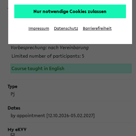
Nur notwendige Cookies zulassen
Projektmodul "Bakterielle Biotechnologie"
nach Vereinbarung; auch in der vorlesungsfreien Zeit.
Impressum
Datenschutz
Barrierefreiheit
Persönliche Anmeldung beim Veranstalter ist unbedingt
erforderlich.
Vorbesprechung: nach Vereinbarung
Limited number of participants: 5
Course taught in English
Pj
by appointment [12.10.2026-05.02.2027]