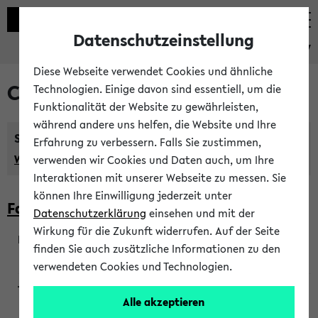
Datenschutzeinstellung
eKVV
Diese Webseite verwendet Cookies und ähnliche
Courses taught in English
Technologien. Einige davon sind essentiell, um die
Funktionalität der Website zu gewährleisten,
während andere uns helfen, die Website und Ihre
Semester:
Erfahrung zu verbessern. Falls Sie zustimmen,
WiSe 2026/2027
SoSe 2026
Previous...
verwenden wir Cookies und Daten auch, um Ihre
Interaktionen mit unserer Webseite zu messen. Sie
können Ihre Einwilligung jederzeit unter
Faculty of Biology
Datenschutzerklärung
einsehen und mit der
Wirkung für die Zukunft widerrufen. Auf der Seite
finden Sie auch zusätzliche Informationen zu den
200923
verwendeten Cookies und Technologien.
Alle akzeptieren
Wendisch, Peters-Wendisch, Stegelmann